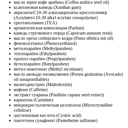
масло зерен кофе арабика (Coffea arabica seed oil)
ксантановая камедь (Xanthan gum)
акрилаты/C10-30 алкилакрилаты кроссполимер
(Acrylates/c10-30 alkyl acrylate crosspolymer)
триэтаноламин (TEA)
ароматическая композиция (Parfum)
камедь стручкового перца (Capsicum annuum resin)
масло ореха сибирского кедра (Pinus sibirica nut oil)
феноксиэтанол (Phenoxyethanol)
метилпарабен (Methylparaben)
этилпарабен (Ethylparaben)
пропил парабен (Propylparaben)
бутилпарабен (Butylparaben)
метил никотинат (Methyl nicotinate)
масло авокадо неомыляемое (Persea gratissima (Avocado)
oil unsaponifiables)
мальтодекстрин (Maltodextrin)
кофеин (Caffeine)
экстракт гуараны (Paullinia cupana seed extract)
карнитин (Carnitine)
микрокристаллическая целлюлоза (Microcrystalline
cellulose)
цистеиновая кислота (Cysteic acid)
пантетеин сульфонат (Pantetheine sulfonate)