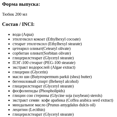
Форма выпуска:
Тюбик 200 мл
Состав / INCI:
вода (Aqua)
этилгексил кокоат (Ethylhexyl cocoate)
стеарат этилгексил (Ethylhexyl stearate)
цетеарил оливат(Cetearyl olivate)
сорбитан оливат(Sorbitan olivate)
глицерилстеарат (Glyceryl stearate)
ПЭГ-100 стеарат (PEG-100 stearate)
экстракт водорослей (Algae extract)
глицерин (Glycerin)
масло ши (Butyrospermum parkii (shea) butter)
бегениловый спирт (Behenyl alcohol)
глицерилстеарат (Glyceryl stearate)
фосфолипиды (Phospholipids)
глицин сои стерины (Glycine soja (soybean) sterols)
экстракт семян кофе арабика (Coffea arabica seed extract)
миндальное масло (Prunus amygdalus dulcis oil)
лецитин (Lecithin)
глицерилстеарат (Glyceryl stearate)