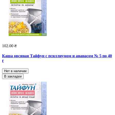
102.00 ₴
Каша овсяная Тайфун с псиллиумом и ананасом № 5 по 40
г
Нет в наличии
В закладки