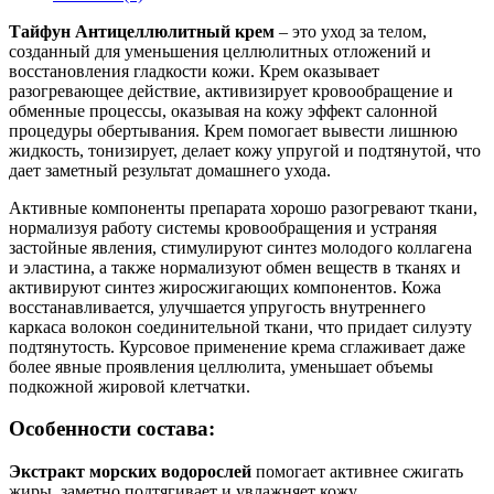
Тайфун Антицеллюлитный крем
– это уход за телом,
созданный для уменьшения целлюлитных отложений и
восстановления гладкости кожи. Крем оказывает
разогревающее действие, активизирует кровообращение и
обменные процессы, оказывая на кожу эффект салонной
процедуры обертывания. Крем помогает вывести лишнюю
жидкость, тонизирует, делает кожу упругой и подтянутой, что
дает заметный результат домашнего ухода.
Активные компоненты препарата хорошо разогревают ткани,
нормализуя работу системы кровообращения и устраняя
застойные явления, стимулируют синтез молодого коллагена
и эластина, а также нормализуют обмен веществ в тканях и
активируют синтез жиросжигающих компонентов. Кожа
восстанавливается, улучшается упругость внутреннего
каркаса волокон соединительной ткани, что придает силуэту
подтянутость. Курсовое применение крема сглаживает даже
более явные проявления целлюлита, уменьшает объемы
подкожной жировой клетчатки.
Особенности состава:
Экстракт морских водорослей
помогает активнее сжигать
жиры, заметно подтягивает и увлажняет кожу.