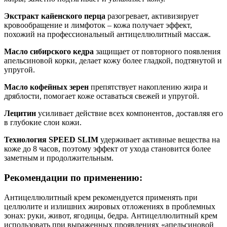
Экстракт кайенского перца
разогревает, активизирует
кровообращение и лимфоток – кожа получает эффект,
похожий на профессиональный антицеллюлитный массаж.
Масло сибирского кедра
защищает от повторного появления
апельсиновой корки, делает кожу более гладкой, подтянутой и
упругой.
Масло кофейных зерен
препятствует накоплению жира и
дряблости, помогает коже оставаться свежей и упругой.
Лецитин
усиливает действие всех компонентов, доставляя его
в глубокие слои кожи.
Технология SPEED SLIM
удерживает активные вещества на
коже до 8 часов, поэтому эффект от ухода становится более
заметным и продолжительным.
Рекомендации по применению:
Антицеллюлитный крем рекомендуется применять при
целлюлите и излишних жировых отложениях в проблемных
зонах: руки, живот, ягодицы, бедра. Антицеллюлитный крем
использовать при выраженных проявлениях «апельсиновой