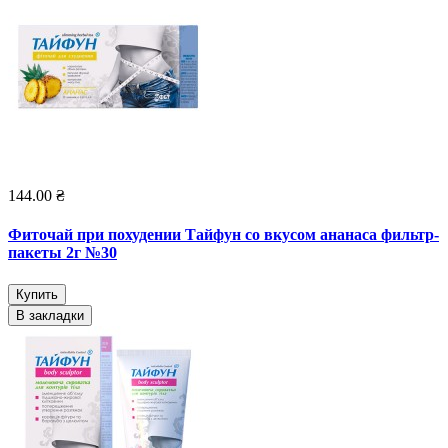
144.00 ₴
Фиточай при похудении Тайфун со вкусом ананаса фильтр-
пакеты 2г №30
Купить
В закладки