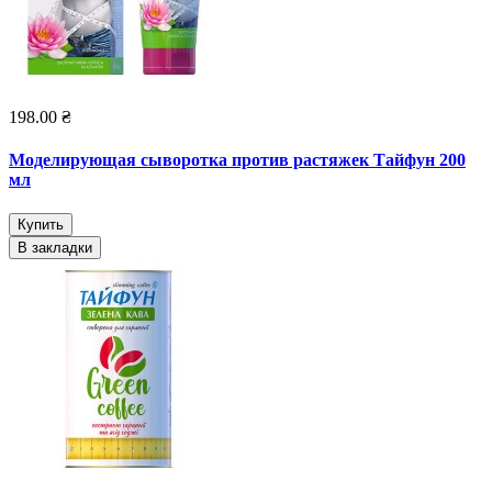
198.00 ₴
Моделирующая сыворотка против растяжек Тайфун 200
мл
Купить
В закладки