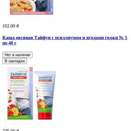
102.00 ₴
Каша овсяная Тайфун с псиллиумом и ягодами годжи № 5
по 40 г
Нет в наличии
В закладки
276.00 ₴