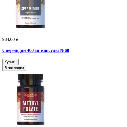
984.00 ₴
Спермидин 400 мг капсулы №60
Купить
В закладки