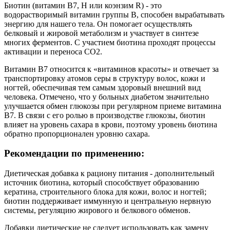
Биотин (витамин В7, Н или коэнзим R) - это
водорастворимый витамин группы В, способен вырабатывать
энергию для нашего тела. Он помогает осуществлять
белковый и жировой метаболизм и участвует в синтезе
многих ферментов. С участием биотина проходят процессы
активации и переноса CO2.
Витамин В7 относится к «витаминов красоты» и отвечает за
транспортировку атомов серы в структуру волос, кожи и
ногтей, обеспечивая тем самым здоровый внешний вид
человека. Отмечено, что у больных диабетом значительно
улучшается обмен глюкозы при регулярном приеме витамина
В7. В связи с его ролью в производстве глюкозы, биотин
влияет на уровень сахара в крови, поэтому уровень биотина
обратно пропорционален уровню сахара.
Рекомендации по применению:
Диетическая добавка к рациону питания - дополнительный
источник биотина, который способствует образованию
кератина, строительного блока для кожи, волос и ногтей;
биотин поддерживает иммунную и центральную нервную
системы, регуляцию жирового и белкового обменов.
Добавки диетические не следует использовать как замену