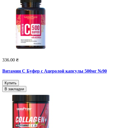
336.00 ₴
Витамин С Буфер с Ацеролой капсулы 500мг №90
Купить
В закладки