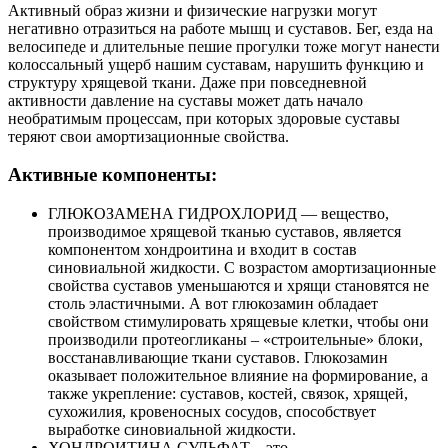
Активный образ жизни и физические нагрузки могут
негативно отразиться на работе мышц и суставов. Бег, езда на
велосипеде и длительные пешие прогулки тоже могут нанести
колоссальный ущерб нашим суставам, нарушить функцию и
структуру хрящевой ткани. Даже при повседневной
активности давление на суставы может дать начало
необратимым процессам, при которых здоровые суставы
теряют свои амортизационные свойства.
Активные компоненты:
ГЛЮКОЗАМЕНА ГИДРОХЛОРИД — вещество,
производимое хрящевой тканью суставов, является
компонентом хондроитина и входит в состав
синовиальной жидкости. С возрастом амортизационные
свойства суставов уменьшаются и хрящи становятся не
столь эластичными. А вот глюкозамин обладает
свойством стимулировать хрящевые клетки, чтобы они
производили протеогликаны – «строительные» блоки,
восстанавливающие ткани суставов. Глюкозамин
оказывает положительное влияние на формирование, а
также укрепление: суставов, костей, связок, хрящей,
сухожилия, кровеносных сосудов, способствует
выработке синовиальной жидкости.
ХОНДРОИТИНА СУЛЬФАТ – это