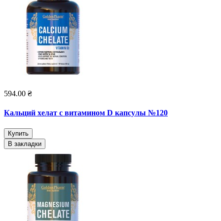
594.00 ₴
Кальций хелат с витамином D капсулы №120
Купить
В закладки