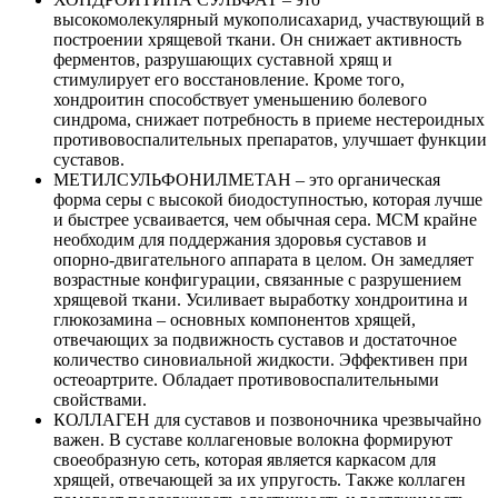
высокомолекулярный мукополисахарид, участвующий в
построении хрящевой ткани. Он снижает активность
ферментов, разрушающих суставной хрящ и
стимулирует его восстановление. Кроме того,
хондроитин способствует уменьшению болевого
синдрома, снижает потребность в приеме нестероидных
противовоспалительных препаратов, улучшает функции
суставов.
МЕТИЛСУЛЬФОНИЛМЕТАН – это органическая
форма серы с высокой биодоступностью, которая лучше
и быстрее усваивается, чем обычная сера. МСМ крайне
необходим для поддержания здоровья суставов и
опорно-двигательного аппарата в целом. Он замедляет
возрастные конфигурации, связанные с разрушением
хрящевой ткани. Усиливает выработку хондроитина и
глюкозамина – основных компонентов хрящей,
отвечающих за подвижность суставов и достаточное
количество синовиальной жидкости. Эффективен при
остеоартрите. Обладает противовоспалительными
свойствами.
КОЛЛАГЕН для суставов и позвоночника чрезвычайно
важен. В суставе коллагеновые волокна формируют
своеобразную сеть, которая является каркасом для
хрящей, отвечающей за их упругость. Также коллаген