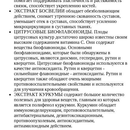
помогает поддерживать эластичность и растяжимость
связок, способствует укреплению костей.
ЭКСТРАКТ БОСВЕЛИИ обладает обезболивающим
действием, снимает утреннюю скованность суставов,
уменьшает отек в суставах, способствует усилению
микроциркуляции в суставных тканях.
ЦИТРУСОВЫЕ БИОФЛАВОНОИДЫ. Плоды
цитрусовых культур достаточно широко известны своим
высоким содержанием витамина С. Они содержат
вещества биофлавоноиды. Основными
биофлавоноидами, которые были обнаружены в
цитрусовых, являются диосмин, гесперидин, рутин и
кверцетин. Цитрусовые биофлавоноиды используются в
качестве антиоксиданта. Рутин и кверцетин -
сильнейшие флавоноидные - антиоксиданты. Рутин и
кверцетин также обладают очень мощными
противовоспалительными свойствами и используются
для улучшения кровообращения.
ЭКСТРАКТ КУРКУМЫ содержит большое количество
полезных для здоровья веществ, главным из которых
является полифенол куркумин. Куркумин обладает
иммуномоделирующим, противовоспалительным,
антибактериальным, дезинтоксикационным,
противоопухолевым, антиоксидантным,
антиамилоидным действием.