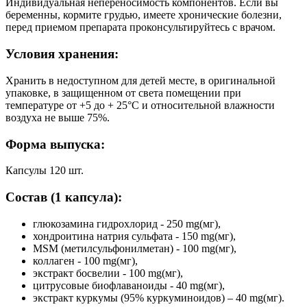
Индивидуальная непереносимость компонентов. Если вы
беременны, кормите грудью, имеете хронические болезни,
перед приемом препарата проконсультируйтесь с врачом.
Условия хранения:
Хранить в недоступном для детей месте, в оригинальной
упаковке, в защищенном от света помещении при
температуре от +5 до + 25°C и относительной влажности
воздуха не выше 75%.
Форма выпуска:
Капсулы 120 шт.
Состав (1 капсула):
глюкозамина гидрохлорид - 250 mg(мг),
хондроитина натрия сульфата - 150 mg(мг),
MSM (метилсульфонилметан) - 100 mg(мг),
коллаген - 100 mg(мг),
экстракт босвелии - 100 mg(мг),
цитрусовые биофлаваноиды - 40 mg(мг),
экстракт куркумы (95% куркуминоидов) – 40 mg(мг).