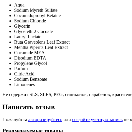
Aqua
Sodium Myreth Sulfate
Cocamidopropyl Betaine
Sodium Chloride
Glycerin
Glycereth-2 Cocoate
Lauryl Lactate
Ruta Graveolens Leaf Extract
Mentha Piperita Leaf Extract
Cocamide MEA
Disodium EDTA
Propylene Glycol
Parfum
Citric Acid
Sodium Benzoate
Limonenes
Не содержит SLS, SLES, PEG, силиконов, парабенов, красителе
Написать отзыв
Пожалуйста
авторизируйтесь
или
создайте учетную запись
пере
Рекомендуемые товары