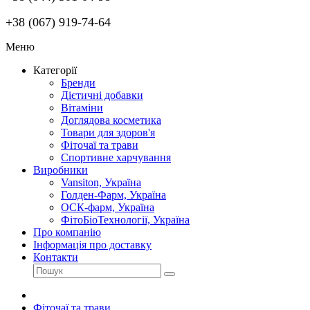
+38 (067) 919-74-64
Меню
Категорії
Бренди
Дієтичні добавки
Вітаміни
Доглядова косметика
Товари для здоров'я
Фіточаї та трави
Спортивне харчування
Виробники
Vansiton, Україна
Голден-Фарм, Україна
ОСК-фарм, Україна
ФітоБіоТехнології, Україна
Про компанію
Інформація про доставку
Контакти
Фіточаї та трави