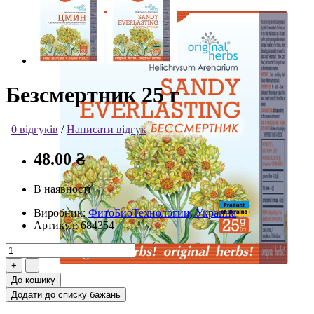
Безсмертник 25 г
0 відгуків
/
Написати відгук
48.00 ₴
В наявності
Виробник:
ФитоБиоТехнологии, Украина
Артикул:
684354
До кошику
Додати до списку бажань