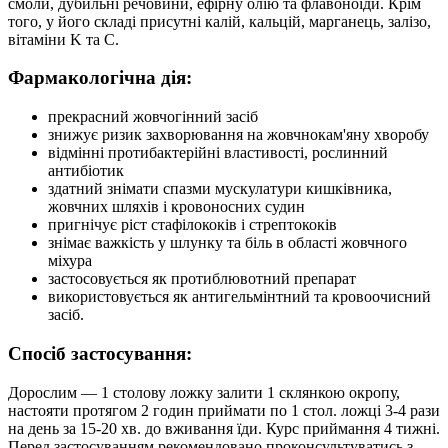
смоли, дубильні речовини, ефірну олію та флавоноїди. Крім
того, у його складі присутні калій, кальцій, марганець, залізо,
вітаміни K та С.
Фармакологічна дія:
прекрасний жовчогінний засіб
знижує ризик захворювання на жовчнокам'яну хворобу
відмінні протибактерійні властивості, рослинний
антибіотик
здатний знімати спазми мускулатури кишківника,
жовчних шляхів і кровоносних судин
пригнічує ріст стафілококів і стрептококів
знімає важкість у шлунку та біль в області жовчного
міхура
застосовується як протиблювотний препарат
використовується як антигельмінтний та кровоочисний
засіб.
Спосіб застосування:
Дорослим — 1 столову ложку залити 1 склянкою окропу,
настояти протягом 2 годин приймати по 1 стол. ложці 3-4 рази
на день за 15-20 хв. до вживання їди. Курс приймання 4 тижні.
Перед застосуванням рекомендовано проконсультуватись з