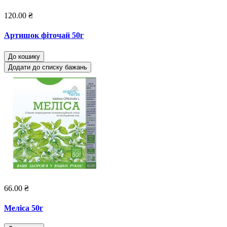
120.00 ₴
Артишок фіточай 50г
До кошику
Додати до списку бажань
66.00 ₴
Меліса 50г