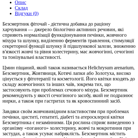
Опис
Склад
Відгуки (0)
Безсмертник фіточай - дієтична добавка до раціону
харчування — джерело біологічно активних речовин, які
сприяють нормалізації функціонування печінки, жовчного
міхура та шлунку, виділенню ферментів травлення, стимуляції
секреторної функції шлунку й підшлункової залози, зниженню
в'язкості жовчі та рівня холестерину, має жовчогінні, сечогінні
та тонізувальні властивості.
Цмин піщаний, який також називається Helichrysum arenarium,
Безсмертник, Жовтяниця, Котячі лапки або Золотуха, високо
цінується у фітотерапії та косметології. Його квітки входять до
складу жовчогінних та інших чаїв, зокрема тих, що
застосовують при проблемах сечового міхура. Безсмертник
рекомендують у якості сечогінного засобу, який не подразнює
нирки, а також при гастритах та як кровоспинний засіб.
Завдяки своїм жовчовивідним властивостям при проблемах
печінки, циститі, гепатиті, діабеті та атеросклерозі квітки
Безсмертника є незамінними. Ця рослина сприяє виведенню з
організму «поганого» холестерину, жовчі та мокротиння при
застудах, а також усуває набряклість. Безсмертник містить