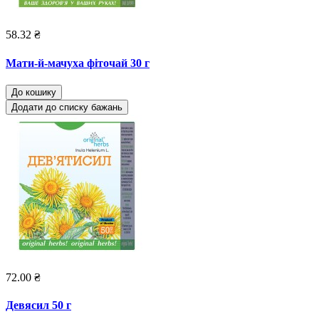
58.32 ₴
Мати-й-мачуха фіточай 30 г
До кошику
Додати до списку бажань
72.00 ₴
Девясил 50 г