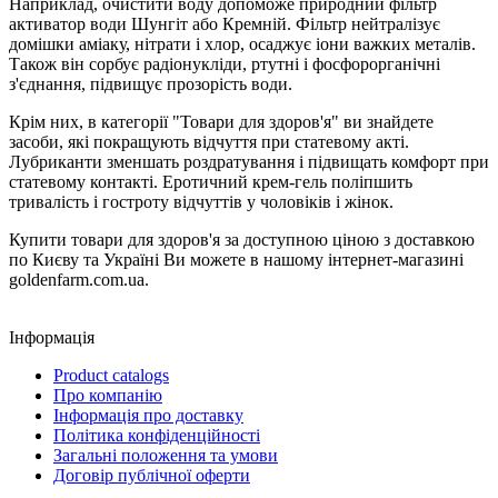
Наприклад, очистити воду допоможе природний фільтр
активатор води Шунгіт або Кремній. Фільтр нейтралізує
домішки аміаку, нітрати і хлор, осаджує іони важких металів.
Також він сорбує радіонукліди, ртутні і фосфорорганічні
з'єднання, підвищує прозорість води.
Крім них, в категорії "Товари для здоров'я" ви знайдете
засоби, які покращують відчуття при статевому акті.
Лубриканти зменшать роздратування і підвищать комфорт при
статевому контакті. Еротичний крем-гель поліпшить
тривалість і гостроту відчуттів у чоловіків і жінок.
Купити товари для здоров'я за доступною ціною з доставкою
по Києву та Україні Ви можете в нашому інтернет-магазині
goldenfarm.com.ua.
Інформація
Product catalogs
Про компанію
Інформація про доставку
Політика конфіденційності
Загальні положення та умови
Договір публічної оферти