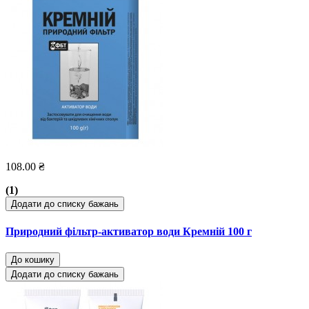
108.00 ₴
(1)
Додати до списку бажань
Природний фільтр-активатор води Кремній 100 г
До кошику
Додати до списку бажань