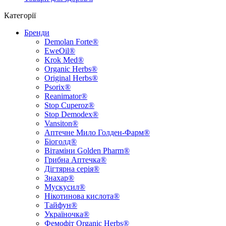
Категорії
Бренди
Demolan Forte®
EweOil®
Krok Med®
Organic Herbs®
Original Herbs®
Psorix®
Reanimator®
Stop Cuperoz®
Stop Demodex®
Vansiton®
Аптечне Мило Голден-Фарм®
Біоголд®
Вітаміни Golden Pharm®
Грибна Аптечка®
Дігтярна серія®
Знахар®
Мускусил®
Нікотинова кислота®
Тайфун®
Україночка®
Фемофіт Organic Herbs®