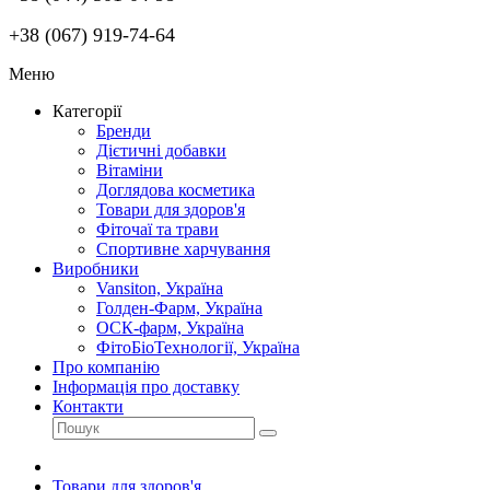
+38 (067) 919-74-64
Меню
Категорії
Бренди
Дієтичні добавки
Вітаміни
Доглядова косметика
Товари для здоров'я
Фіточаї та трави
Спортивне харчування
Виробники
Vansiton, Україна
Голден-Фарм, Україна
ОСК-фарм, Україна
ФітоБіоТехнології, Україна
Про компанію
Інформація про доставку
Контакти
Товари для здоров'я