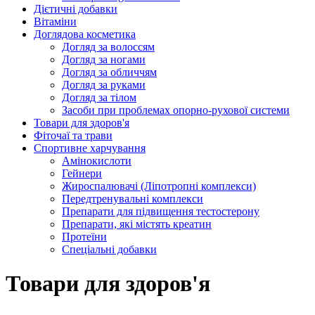
Дієтичні добавки
Вітаміни
Доглядова косметика
Догляд за волоссям
Догляд за ногами
Догляд за обличчям
Догляд за руками
Догляд за тілом
Засоби при проблемах опорно-рухової системи
Товари для здоров'я
Фіточаї та трави
Спортивне харчування
Амінокислоти
Гейнери
Жироспалювачі (Ліпотропні комплекси)
Передтренувальні комплекси
Препарати для підвищення тестостерону
Препарати, які містять креатин
Протеїни
Спеціальні добавки
Товари для здоров'я