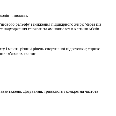
одів - глюкози.
язового рельєфу і зниження підшкірного жиру. Через пів
надходження глюкози та амінокислот в клітини м'язів.
рту і мають різний рівень спортивної підготовки; сприяє
нню м'язових тканин.
авантажень. Дозування, тривалість і конкретна частота