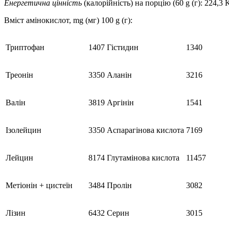
Енергетична цінність
(калорійність) на порцію (60 g (г): 224,3 K
Вміст амінокислот, mg (мг) 100 g (г):
Триптофан
1407
Гістидин
1340
Треонін
3350
Аланін
3216
Валін
3819
Аргінін
1541
Ізолейцин
3350
Аспарагінова кислота
7169
Лейцин
8174
Глутамінова кислота
11457
Метіонін + цистеїн
3484
Пролін
3082
Лізин
6432
Серин
3015