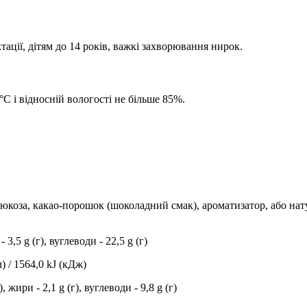
ктації, дітям до 14 років, важкі захворювання нирок.
°C і відносній вологості не більше 85%.
люкоза, какао-порошок (шоколадний смак), ароматизатор, або на
 3,5 g (г), вуглеводи - 22,5 g (г)
л) / 1564,0 kJ (кДж)
 жири - 2,1 g (г), вуглеводи - 9,8 g (г)