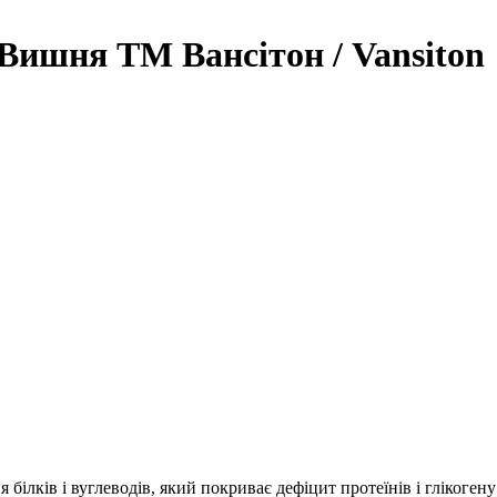
 Вишня ТМ Вансітон / Vansiton
ків і вуглеводів, який покриває дефіцит протеїнів і глікогену 