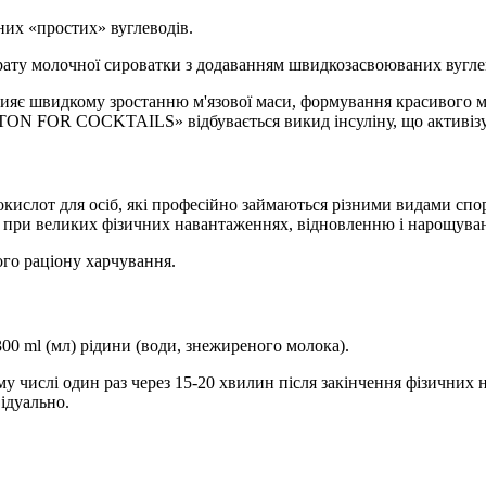
них «простих» вуглеводів.
у молочної сироватки з додаванням швидкозасвоюваних вуглев
ияє швидкому зростанню м'язової маси, формування красивого м'
ON FOR COCKTAILS» відбувається викид інсуліну, що активізує 
нокислот для осіб, які професійно займаються різними видами спо
у при великих фізичних навантаженнях, відновленню і нарощува
ого раціону харчування.
300 ml (мл) рідини (води, знежиреного молока).
 числі один раз через 15-20 хвилин після закінчення фізичних н
ідуально.