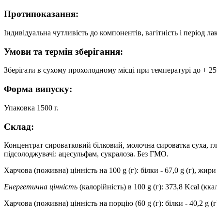
Протипоказання:
Індивідуальна чутливість до компонентів, вагітність і період ла
Умови та термін зберігання:
Зберігати в сухому прохолодному місці при температурі до + 25
Форма випуску:
Упаковка 1500 г.
Склад:
Концентрат сироватковий білковий, молочна сироватка суха, г
підсолоджувачі: ацесульфам, сукралоза. Без ГМО.
Харчова (поживна) цінність на 100 g (г): білки - 67,0 g (г), жири -
Енергетична цінність
(калорійність) в 100 g (г): 373,8 Kcal (кка
Харчова (поживна) цінність на порцію (60 g (г): білки - 40,2 g (г),