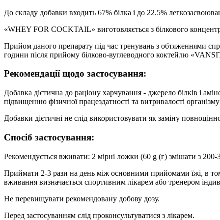
До складу добавки входить 67% білка і до 22.5% легкозасвоюва
«WHEY FOR COCKTAIL» виготовляється з білкового концентрат
Прийом даного препарату під час тренувань з обтяженнями спр
години після прийому білково-вуглеводного коктейлю «VANSIT
Рекомендації щодо застосування:
Добавка дієтична до раціону харчування - джерело білків і амі
підвищенню фізичної працездатності та витривалості організм
Добавки дієтичні не слід використовувати як заміну повноцінн
Спосіб застосування:
Рекомендується вживати: 2 мірні ложки (60 g (г) змішати з 200-
Приймати 2-3 рази на день між основними прийомами їжі, в тому
вживання визначається спортивним лікарем або тренером індив
Не перевищувати рекомендовану добову дозу.
Перед застосуванням слід проконсультуватися з лікарем.