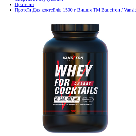
Протеїни
Протеїн Для коктейлів 1500 г Вишня ТМ Вансітон / Vansi