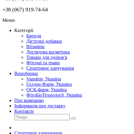
+38 (067) 919-74-64
Меню
Категорії
Бренди
Дієтичні добавки
Вітаміни
Доглядова косметика
Товари для здоров'я
Фіточаї та трави
Спортивне харчування
Виробники
Vansiton, Україна
Голден-Фарм, Україна
ОСК-фарм, Україна
ФітоБіоТехнології, Україна
Про компанію
Інформація про доставку
Контакти
Спортивне харчування