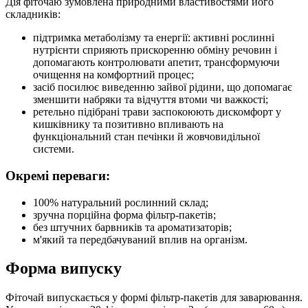
Дія фіточаю зумовлена природними властивостями його
складників:
підтримка метаболізму та енергії: активні рослинні
нутрієнти сприяють прискоренню обміну речовин і
допомагають контролювати апетит, трансформуючи
очищення на комфортний процес;
засіб посилює виведенню зайвої рідини, що допомагає
зменшити набряки та відчуття втоми чи важкості;
ретельно підібрані трави заспокоюють дискомфорт у
кишківнику та позитивно впливають на
функціональний стан печінки й жовчовидільної
системи.
Окремі переваги:
100% натуральний рослинний склад;
зручна порційна форма фільтр-пакетів;
без штучних барвників та ароматизаторів;
м'який та передбачуваний вплив на організм.
Форма випуску
Фіточай випускається у формі фільтр-пакетів для заварювання.