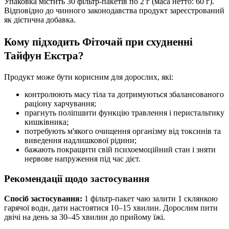
Упаковка містить 30 фільтр-пакетів по 2 г (маса нетто: 60 г).
Відповідно до чинного законодавства продукт зареєстрований
як дієтична добавка.
Кому підходить Фіточай при схудненні
Тайфун Екстра?
Продукт може бути корисним для дорослих, які:
контролюють масу тіла та дотримуються збалансованого
раціону харчування;
прагнуть поліпшити функцію травлення і перистальтику
кишківника;
потребують м'якого очищення організму від токсинів та
виведення надлишкової рідини;
бажають покращити свій психоемоційний стан і зняти
нервове напруження під час дієт.
Рекомендації щодо застосування
Спосіб застосування:
1 фільтр-пакет чаю залити 1 склянкою
гарячої води, дати настоятися 10–15 хвилин. Дорослим пити
двічі на день за 30–45 хвилин до прийому їжі.