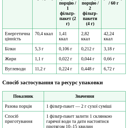
порцію /
порцію /
/ 60 г
1
2
фільтр-
фільтр-
пакет (2
пакети
г)
(4 г)
Енергетична
70,4 ккал
1,41
2,82
42,24
цінність
ккал
ккал
ккал
Білки
5,3 г
0,106 г
0,212 г
3,18 г
Жири
1,1 г
0,022 г
0,044 г
0,66 г
Вуглеводи
11,2 г
0,224 г
0,448 г
6,72 г
Спосіб застосування та ресурс упаковки
Показник
Значення
Разова порція
1 фільтр-пакет — 2 г сухої суміші
Спосіб
1 фільтр-пакет залити 1 склянкою
приготування
гарячої води та дати настоятися
протягом 10–15 хвилин