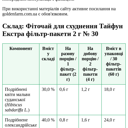
При використанні матеріалів сайту активне посилання на
goldenfarm.com.ua є обов'язковим.
Склад: Фіточай для схуднення Тайфун
Екстра фільтр-пакети 2 г № 30
Компонент
Вміст
На
На
Вміст в
у
разову
добову
упаковці
складі
порцію /
порцію /
/ 30
1
2
фільтр-
фільтр-
фільтр-
пакетів
пакет (2
пакети
(60 г)
г)
(4 г)
Подрібнені
30,0 %
0,6 г
1,2 г
18,0 г
квіти мальви
суданської
(
Hibiscus
sabdariffa L.
)
Подрібнене
40,0 %
0,8 г
1,6 г
24,0 г
олександрійське