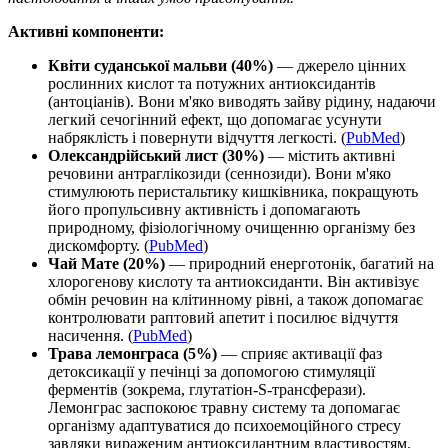
Активні компоненти:
Квіти суданської мальви (40%)
— джерело цінних
рослинних кислот та потужних антиоксидантів
(антоціанів). Вони м'яко виводять зайву рідину, надаючи
легкий сечогінний ефект, що допомагає усунути
набряклість і повернути відчуття легкості. (
PubMed
)
Олександрійський лист (30%)
— містить активні
речовини антраглікозиди (сеннозиди). Вони м'яко
стимулюють перистальтику кишківника, покращують
його пропульсивну активність і допомагають
природному, фізіологічному очищенню організму без
дискомфорту. (
PubMed
)
Чай Мате (20%)
— природний енерготонік, багатий на
хлорогенову кислоту та антиоксиданти. Він активізує
обмін речовин на клітинному рівні, а також допомагає
контролювати раптовий апетит і посилює відчуття
насичення. (
PubMed
)
Трава лемонграса (5%)
— сприяє активації фаз
детоксикації у печінці за допомогою стимуляції
ферментів (зокрема, глутатіон-S-трансферази).
Лемонграс заспокоює травну систему та допомагає
організму адаптуватися до психоемоційного стресу
завдяки вираженим антиоксидантним властивостям.