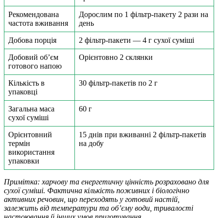
Рекомендована
Дорослим по 1 фільтр-пакету 2 рази на
частота вживання
день
Добова порція
2 фільтр-пакети — 4 г сухої суміші
Добовий об’єм
Орієнтовно 2 склянки
готового напою
Кількість в
30 фільтр-пакетів по 2 г
упаковці
Загальна маса
60 г
сухої суміші
Орієнтовний
15 днів при вживанні 2 фільтр-пакетів
термін
на добу
використання
упаковки
Примітка: харчову та енергетичну цінність розраховано для
сухої суміші. Фактична кількість поживних і біологічно
активних речовин, що переходять у готовий настій,
залежить від температури та об’єму води, тривалості
настоювання й інших умов приготування.