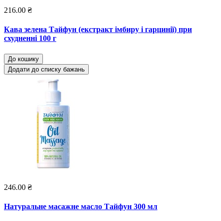
216.00 ₴
Кава зелена Тайфун (екстракт імбиру і гарцинії) при
схудненні 100 г
До кошику
Додати до списку бажань
246.00 ₴
Натуральне масажне масло Тайфун 300 мл