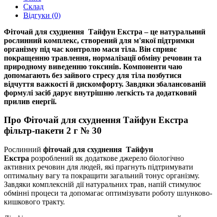
Склад
Відгуки (0)
Фіточай для схуднення Тайфун Екстра – це натуральний
рослинний комплекс, створений для м'якої підтримки
організму під час контролю маси тіла. Він сприяє
покращенню травлення, нормалізації обміну речовин та
природному виведенню токсинів. Компоненти чаю
допомагають без зайвого стресу для тіла позбутися
відчуття важкості й дискомфорту. Завдяки збалансованій
формулі засіб дарує внутрішню легкість та додатковий
прилив енергії.
Про Фіточай для схуднення Тайфун Екстра
фільтр-пакети 2 г № 30
Рослинний
фіточай
для схуднення Тайфун
Екстра
розроблений як додаткове джерело біологічно
активних речовин для людей, які прагнуть підтримувати
оптимальну вагу та покращити загальний тонус організму.
Завдяки комплексній дії натуральних трав, напій стимулює
обмінні процеси та допомагає оптимізувати роботу шлунково-
кишкового тракту.