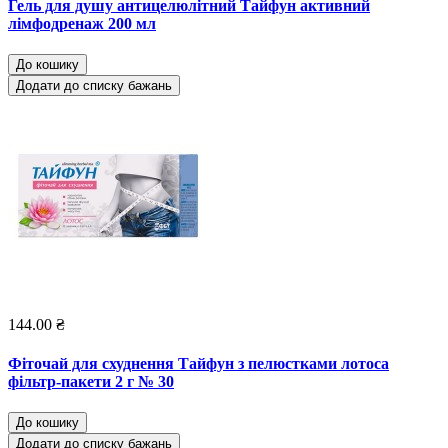
Гель для душу антицелюлітний Тайфун активний
лімфодренаж 200 мл
До кошику
Додати до списку бажань
144.00 ₴
Фіточай для схуднення Тайфун з пелюстками лотоса
фільтр-пакети 2 г № 30
До кошику
Додати до списку бажань