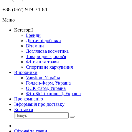
+38 (067) 919-74-64
Меню
Категорії
Бренди
Дієтичні добавки
Вітаміни
Доглядова косметика
Товари для здоров'я
Фіточаї та трави
Спортивне харчування
Виробники
Vansiton, Україна
Голден-Фарм, Україна
ОСК-фарм, Україна
ФітоБіоТехнології, Україна
Про компанію
Інформація про доставку
Контакти
Фіточаї та трави