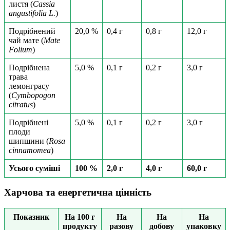
листя (
Cassia
angustifolia L.
)
Подрібнений
20,0 %
0,4 г
0,8 г
12,0 г
чай мате (
Mate
Folium
)
Подрібнена
5,0 %
0,1 г
0,2 г
3,0 г
трава
лемонграсу
(
Cymbopogon
citratus
)
Подрібнені
5,0 %
0,1 г
0,2 г
3,0 г
плоди
шипшини (
Rosa
cinnamomea
)
Усього суміші
100 %
2,0 г
4,0 г
60,0 г
Харчова та енергетична цінність
Показник
На 100 г
На
На
На
продукту
разову
добову
упаковку