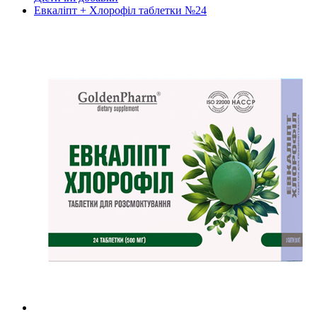
Евкаліпт + Хлорофіл таблетки №24