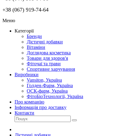
+38 (067) 919-74-64
Меню
Категорії
Бренди
Дієтичні добавки
Вітаміни
Доглядова косметика
Товари для здоров'я
Фіточаї та трави
Спортивне харчування
Виробники
Vansiton, Україна
Голден-Фарм, Україна
ОСК-фарм, Україна
ФітоБіоТехнології, Україна
Про компанію
Інформація про доставку
Контакти
Дієтичні добавки