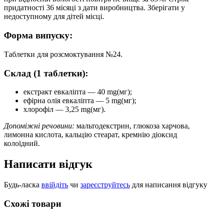
придатності 36 місяці з дати виробництва. Зберігати у
недоступному для дітей місці.
Форма випуску:
Таблетки для розсмоктування №24.
Склад (1 таблетки):
екстракт евкаліпта — 40 mg(мг);
ефірна олія евкаліпта — 5 mg(мг);
хлорофіл — 3,25 mg(мг).
Допоміжні речовини:
мальтодекстрин, глюкоза харчова,
лимонна кислота, кальцію стеарат, кремнію діоксид
колоїдний.
Написати відгук
Будь-ласка
ввійдіть
чи
зареєструйтесь
для написання відгуку
Схожі товари