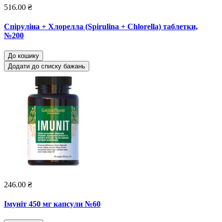
516.00 ₴
Спіруліна + Хлорелла (Spirulina + Chlorella) таблетки,
№200
До кошику
Додати до списку бажань
246.00 ₴
Імуніт 450 мг капсули №60