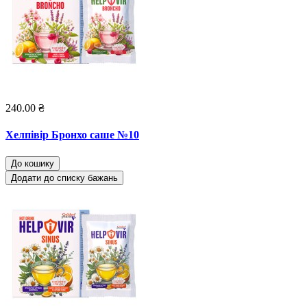
240.00 ₴
Хелпівір Бронхо саше №10
До кошику
Додати до списку бажань