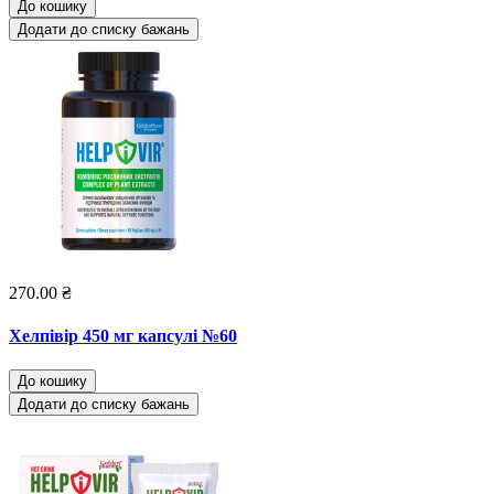
До кошику
Додати до списку бажань
270.00 ₴
Хелпівір 450 мг капсулі №60
До кошику
Додати до списку бажань