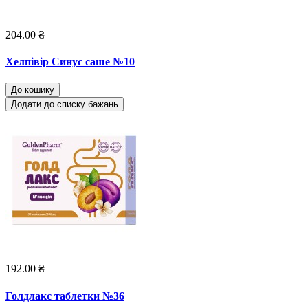
204.00 ₴
Хелпівір Синус саше №10
До кошику
Додати до списку бажань
192.00 ₴
Голдлакс таблетки №36