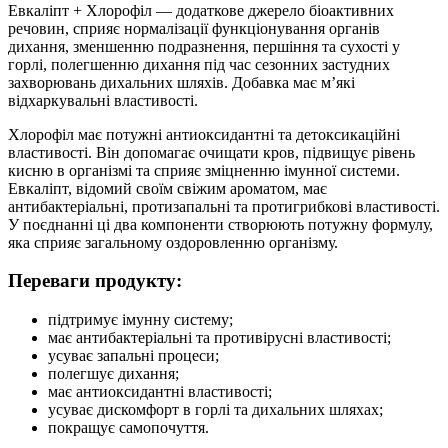
Евкаліпт + Хлорофіл — додаткове джерело біоактивних
речовин, сприяє нормалізації функціонування органів
дихання, зменшенню подразнення, першіння та сухості у
горлі, полегшенню дихання під час сезонних застудних
захворювань дихальних шляхів. Добавка має м’які
відхаркувальні властивості.
Хлорофіл має потужні антиоксидантні та детоксикаційні
властивості. Він допомагає очищати кров, підвищує рівень
кисню в організмі та сприяє зміцненню імунної системи.
Евкаліпт, відомий своїм свіжим ароматом, має
антибактеріальні, протизапальні та протигрибкові властивості.
У поєднанні ці два компоненти створюють потужну формулу,
яка сприяє загальному оздоровленню організму.
Переваги продукту:
підтримує імунну систему;
має антибактеріальні та противірусні властивості;
усуває запальні процеси;
полегшує дихання;
має антиоксидантні властивості;
усуває дискомфорт в горлі та дихальних шляхах;
покращує самопочуття.