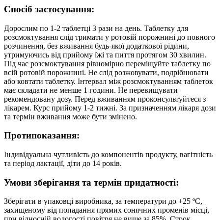
Спосіб застосування:
Дорослим по 1-2 таблетці 3 рази на день. Таблетку для
розсмоктування слід тримати у ротовій порожнині до повного
розчинення, без вживання будь-якої додаткової рідини,
утримуючись від прийому їжі та пиття протягом 30 хвилин.
Під час розсмоктування рівномірно переміщуйте таблетку по
всій ротовій порожнині. Не слід розжовувати, подрібнювати
або ковтати таблетку. Інтервал між розсмоктуванням таблеток
має складати не менше 1 години. Не перевищувати
рекомендовану дозу. Перед вживанням проконсультуйтеся з
лікарем. Курс прийому 1-2 тижні. За призначенням лікаря дози
та термін вживання може бути змінено.
Протипоказання:
Індивідуальна чутливість до компонентів продукту, вагітність
та період лактації, діти до 14 років.
Умови зберігання та термін придатності:
Зберігати в упаковці виробника, за температури до +25 ºС,
захищеному від попадання прямих сонячних променів місці,
при відносній вологості повітря не вище за 85%. Строк