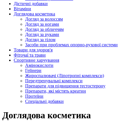
Дієтичні добавки
Вітаміни
Доглядова косметика
Догляд за волоссям
Догляд за ногами
Догляд за обличчям
Догляд за руками
Догляд за тілом
Засоби при проблемах опорно-рухової системи
Товари для здоров'я
Фіточаї та трави
Спортивне харчування
Амінокислоти
Гейнери
Жироспалювачі (Ліпотропні комплекси)
Передтренувальні комплекси
Препарати для підвищення тестостерону
Препарати, які містять креатин
Протеїни
Спеціальні добавки
Доглядова косметика