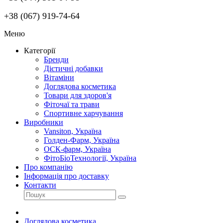
+38 (067) 919-74-64
Меню
Категорії
Бренди
Дієтичні добавки
Вітаміни
Доглядова косметика
Товари для здоров'я
Фіточаї та трави
Спортивне харчування
Виробники
Vansiton, Україна
Голден-Фарм, Україна
ОСК-фарм, Україна
ФітоБіоТехнології, Україна
Про компанію
Інформація про доставку
Контакти
Доглядова косметика