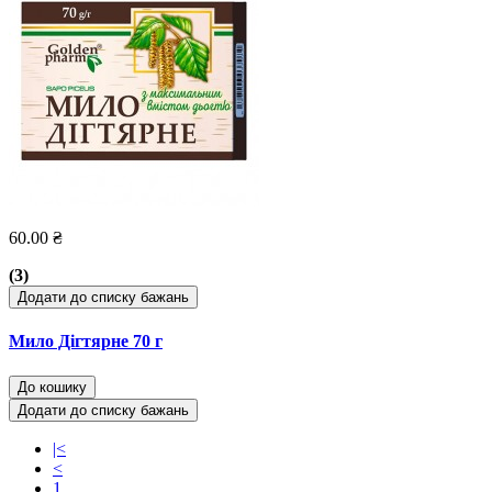
60.00 ₴
(3)
Додати до списку бажань
Мило Дігтярне 70 г
До кошику
Додати до списку бажань
|<
<
1