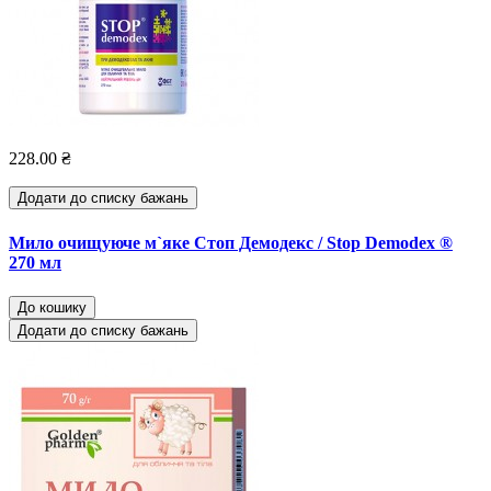
228.00 ₴
Додати до списку бажань
Мило очищуюче м`яке Стоп Демодекс / Stop Demodex ®
270 мл
До кошику
Додати до списку бажань