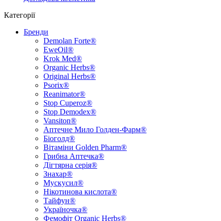
Категорії
Бренди
Demolan Forte®
EweOil®
Krok Med®
Organic Herbs®
Original Herbs®
Psorix®
Reanimator®
Stop Cuperoz®
Stop Demodex®
Vansiton®
Аптечне Мило Голден-Фарм®
Біоголд®
Вітаміни Golden Pharm®
Грибна Аптечка®
Дігтярна серія®
Знахар®
Мускусил®
Нікотинова кислота®
Тайфун®
Україночка®
Фемофіт Organic Herbs®