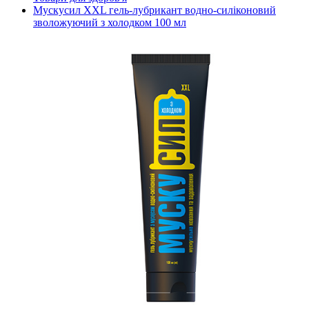
Мускусил XXL гель-лубрикант водно-силіконовий
зволожуючий з холодком 100 мл