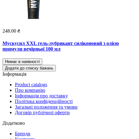
248.00 ₴
Мускусил XXL гель-лубрикант силіконовий з олією
примули вечірньої 100 мл
Немає в наявності
Додати до списку бажань
Інформація
Product catalogs
Про компанію
Інформація про доставку
Політика конфіденційності
Загальні положення та умови
Договір публічної оферти
Додатково
Бренди