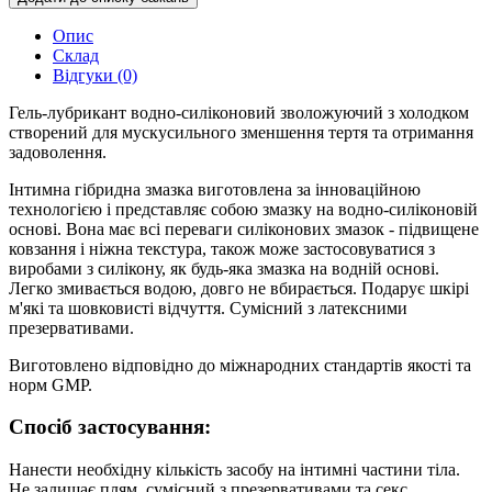
Опис
Склад
Відгуки (0)
Гель-лубрикант водно-силіконовий зволожуючий з холодком
створений для мускусильного зменшення тертя та отримання
задоволення.
Інтимна гібридна змазка виготовлена за інноваційною
технологією і представляє собою змазку на водно-силіконовій
основі. Вона має всі переваги силіконових змазок - підвищене
ковзання і ніжна текстура, також може застосовуватися з
виробами з силікону, як будь-яка змазка на водній основі.
Легко змивається водою, довго не вбирається. Подарує шкірі
м'які та шовковисті відчуття. Сумісний з латексними
презервативами.
Виготовлено відповідно до міжнародних стандартів якості та
норм GMP.
Спосіб застосування:
Нанести необхідну кількість засобу на інтимні частини тіла.
Не залишає плям, сумісний з презервативами та секс