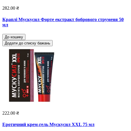
282.00 ₴
Краплі Мускусил Форте екстракт бобрового струменя 50
мл
До кошику
Додати до списку бажань
222.00 ₴
Еротичний крем-гель Мускусил XXL 75 мл