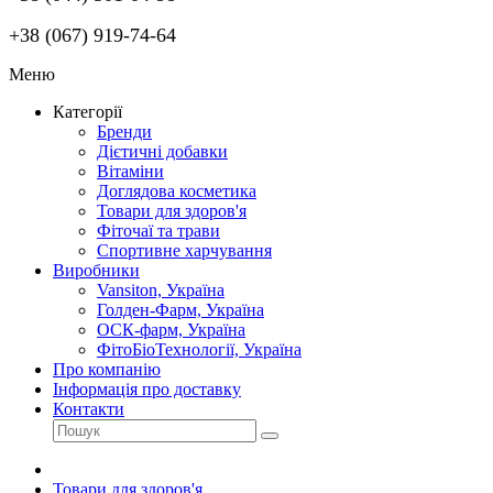
+38 (067) 919-74-64
Меню
Категорії
Бренди
Дієтичні добавки
Вітаміни
Доглядова косметика
Товари для здоров'я
Фіточаї та трави
Спортивне харчування
Виробники
Vansiton, Україна
Голден-Фарм, Україна
ОСК-фарм, Україна
ФітоБіоТехнології, Україна
Про компанію
Інформація про доставку
Контакти
Товари для здоров'я