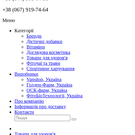
+38 (067) 919-74-64
Меню
Категорії
Бренди
Дієтичні добавки
Вітаміни
Доглядова косметика
Товари для здоров'я
Фіточаї та трави
Спортивне харчування
Виробники
Vansiton, Україна
Голден-Фарм, Україна
ОСК-фарм, Україна
ФітоБіоТехнології, Україна
Про компанію
Інформація про доставку
Контакти
Товари для здоров'я