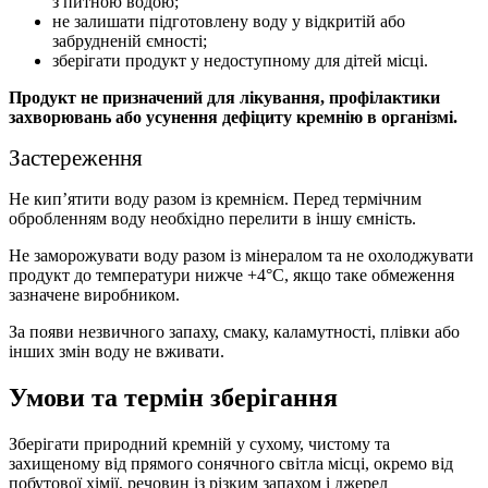
з питною водою;
не залишати підготовлену воду у відкритій або
забрудненій ємності;
зберігати продукт у недоступному для дітей місці.
Продукт не призначений для лікування, профілактики
захворювань або усунення дефіциту кремнію в організмі.
Застереження
Не кип’ятити воду разом із кремнієм. Перед термічним
обробленням воду необхідно перелити в іншу ємність.
Не заморожувати воду разом із мінералом та не охолоджувати
продукт до температури нижче +4°C, якщо таке обмеження
зазначене виробником.
За появи незвичного запаху, смаку, каламутності, плівки або
інших змін воду не вживати.
Умови та термін зберігання
Зберігати природний кремній у сухому, чистому та
захищеному від прямого сонячного світла місці, окремо від
побутової хімії, речовин із різким запахом і джерел