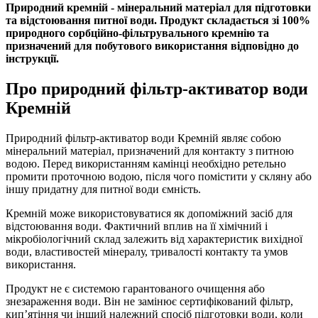
Природний кремній - мінеральний матеріал для підготовки
та відстоювання питної води. Продукт складається зі 100%
природного сорбційно-фільтрувального кремнію та
призначений для побутового використання відповідно до
інструкції.
Про природний фільтр-активатор води
Кремній
Природний фільтр-активатор води Кремній являє собою
мінеральний матеріал, призначений для контакту з питною
водою. Перед використанням камінці необхідно ретельно
промити проточною водою, після чого помістити у скляну або
іншу придатну для питної води ємність.
Кремній може використовуватися як допоміжний засіб для
відстоювання води. Фактичний вплив на її хімічний і
мікробіологічний склад залежить від характеристик вихідної
води, властивостей мінералу, тривалості контакту та умов
використання.
Продукт не є системою гарантованого очищення або
знезараження води. Він не замінює сертифікований фільтр,
кип’ятіння чи інший належний спосіб підготовки води, коли