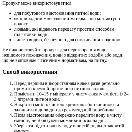
Продукт може використовуватися:
для побутового відстоювання питної води;
як природний мінеральний матеріал, що контактує з
водою;
людьми, які віддають перевагу простим способам
підготовки води;
лише з водою, безпечною для споживання людиною.
Не використовуйте продукт для перетворення води
невідомого походження, води з відкритих водойм або води,
що не відповідає гігієнічним нормативам, на питну.
Спосіб використання
Перед першим використанням кілька разів ретельно
промити кремній проточною питною водою.
Помістити 10–15 г мінералу у чисту скляну ємність із 2–
3 літрами питної води.
Накрити ємність чистою кришкою або тканиною та
залишити відповідно до рекомендацій виробника.
Після відстоювання обережно перелити воду в чисту
ємність, не збовтуючи можливий осад на дні.
Зберігати підготовлену воду в чистій, щільно закритій
ємності.