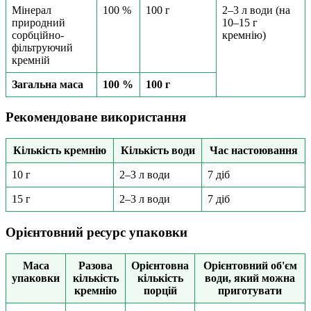
Мінерал
100 %
100 г
2–3 л води (на
природний
10–15 г
сорбційно-
кремнію)
фільтруючий
кремній
Загальна маса
100 %
100 г
Рекомендоване використання
Кількість кремнію
Кількість води
Час настоювання
10 г
2–3 л води
7 діб
15 г
2–3 л води
7 діб
Орієнтовний ресурс упаковки
Маса
Разова
Орієнтовна
Орієнтовний об'єм
упаковки
кількість
кількість
води, який можна
кремнію
порцій
приготувати