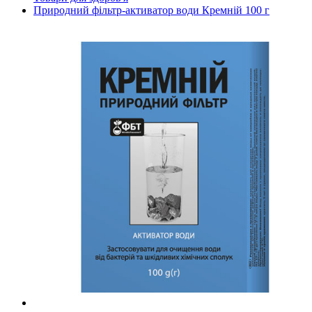
Природний фільтр-активатор води Кремній 100 г