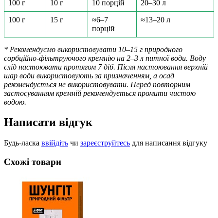
100 г
10 г
10 порцій
20–30 л
100 г
15 г
≈6–7
≈13–20 л
порцій
* Рекомендуємо використовувати 10–15 г природного
сорбційно-фільтруючого кремнію на 2–3 л питної води. Воду
слід настоювати протягом 7 діб. Після настоювання верхній
шар води використовують за призначенням, а осад
рекомендується не використовувати. Перед повторним
застосуванням кремній рекомендується промити чистою
водою.
Написати відгук
Будь-ласка
ввійдіть
чи
зареєструйтесь
для написання відгуку
Схожі товари