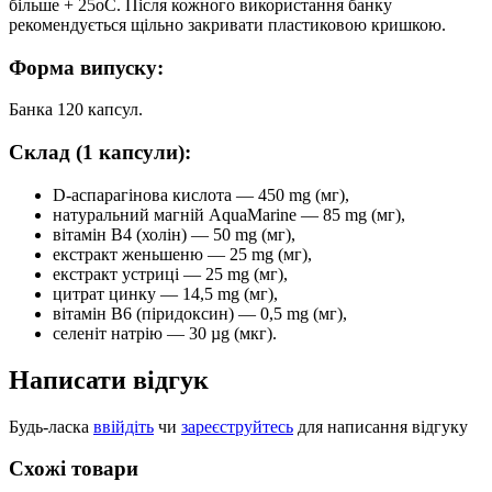
більше + 25oС. Після кожного використання банку
рекомендується щільно закривати пластиковою кришкою.
Форма випуску:
Банка 120 капсул.
Склад (1 капсули):
D-аспарагінова кислота — 450 mg (мг),
натуральний магній AquaMarine — 85 mg (мг),
вітамін В4 (холін) — 50 mg (мг),
екстракт женьшеню — 25 mg (мг),
екстракт устриці — 25 mg (мг),
цитрат цинку — 14,5 mg (мг),
вітамін В6 (піридоксин) — 0,5 mg (мг),
селеніт натрію — 30 µg (мкг).
Написати відгук
Будь-ласка
ввійдіть
чи
зареєструйтесь
для написання відгуку
Схожі товари