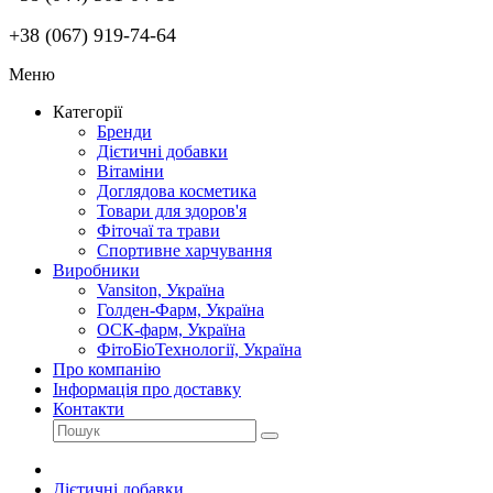
+38 (067) 919-74-64
Меню
Категорії
Бренди
Дієтичні добавки
Вітаміни
Доглядова косметика
Товари для здоров'я
Фіточаї та трави
Спортивне харчування
Виробники
Vansiton, Україна
Голден-Фарм, Україна
ОСК-фарм, Україна
ФітоБіоТехнології, Україна
Про компанію
Інформація про доставку
Контакти
Дієтичні добавки