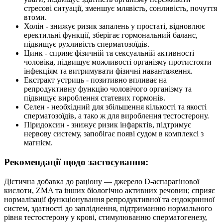
стресові ситуації, зменшує млявість, сонливість, почуття
втоми.
Холін - знижує ризик запалень у простаті, відновлює
еректильні функції, зберігає гормональний баланс,
підвищує рухливість сперматозоїдів.
Цинк - сприяє фізичній та сексуальній активності
чоловіка, підвищує можливості організму протистояти
інфекціям та витримувати фізичні навантаження.
Екстракт устриць - позитивно впливає на
репродуктивну функцію чоловічого організму та
підвищує вироблення статевих гормонів.
Селен - необхідний для збільшення кількості та якості
сперматозоїдів, а тако ж для вироблення тестостерону.
Піридоксин - знижує ризик інфарктів, підтримує
нервову систему, запобігає появі судом в комплексі з
магнієм.
Рекомендації щодо застосування:
Дієтична добавка до раціону — джерело D-аспарагінової
кислоти, ZMA та інших біологічно активних речовин; сприяє
нормалізації функціонування репродуктивної та ендокринної
систем, здатності до запліднення, підтриманню нормального
рівня тестостерону у крові, стимулюванню сперматогенезу,