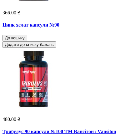
366.00 ₴
Цинк хелат капсули №90
До кошику
Додати до списку бажань
480.00 ₴
Трибулус 90 капсули №100 ТМ Вансітон / Vansiton