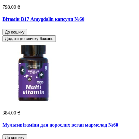
798.00 ₴
Вітамін В17 Amygdalin капсули №60
До кошику
Додати до списку бажань
384.00 ₴
Мультивітаміни для дорослих веган мармелад №60
До кошику