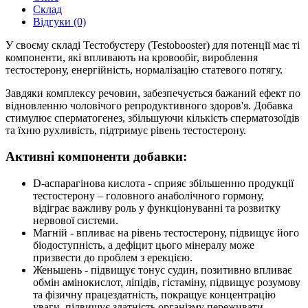
Склад
Відгуки (0)
У своєму складі Тестобустеру (Testobooster) для потенції має ті
компоненти, які впливають на кровообіг, вироблення
тестостерону, енергійність, нормалізацію статевого потягу.
Завдяки комплексу речовин, забезпечується бажаний ефект по
відновленню чоловічого репродуктивного здоров'я. Добавка
стимулює сперматогенез, збільшуючи кількість сперматозоїдів
та їхню рухливість, підтримує рівень тестостерону.
Активні компоненти добавки:
D-аспарагінова кислота - сприяє збільшенню продукції
тестостерону – головного анаболічного гормону,
відіграє важливу роль у функціонуванні та розвитку
нервової системи.
Магній - впливає на рівень тестостерону, підвищує його
біодоступність, а дефіцит цього мінералу може
призвести до проблем з ерекцією.
Женьшень - підвищує тонус судин, позитивно впливає
обмін амінокислот, ліпідів, гістаміну, підвищує розумову
та фізичну працездатність, покращує концентрацію
уваги, підвищує здатність організму переживати