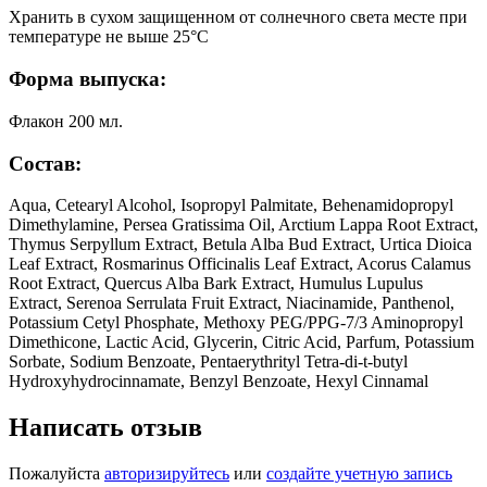
Хранить в сухом защищенном от солнечного света месте при
температуре не выше 25°С
Форма выпуска:
Флакон 200 мл.
Состав:
Aqua, Cetearyl Alcohol, Isopropyl Palmitate, Behenamidopropyl
Dimethylamine, Persea Gratissima Oil, Arctium Lappa Root Extract,
Thymus Serpyllum Extract, Betula Alba Bud Extract, Urtica Dioica
Leaf Extract, Rosmarinus Officinalis Leaf Extract, Acorus Calamus
Root Extract, Quercus Alba Bark Extract, Humulus Lupulus
Extract, Serenoa Serrulata Fruit Extract, Niacinamide, Panthenol,
Potassium Cetyl Phosphate, Methoxy PEG/PPG-7/3 Aminopropyl
Dimethicone, Lactic Acid, Glycerin, Citric Acid, Parfum, Potassium
Sorbate, Sodium Benzoate, Pentaerythrityl Tetra-di-t-butyl
Hydroxyhydrocinnamate, Benzyl Benzoate, Hexyl Cinnamal
Написать отзыв
Пожалуйста
авторизируйтесь
или
создайте учетную запись