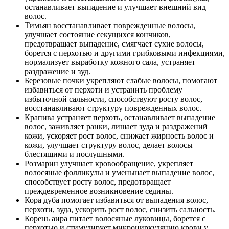
останавливает выпадение и улучшает внешний вид
волос.
Тимьян восстанавливает поврежденные волосы,
улучшает состояние секущихся кончиков,
предотвращает выпадение, смягчает сухие волосы,
борется с перхотью и другими грибковыми инфекциями,
нормализует выработку кожного сала, устраняет
раздражение и зуд.
Березовые почки укрепляют слабые волосы, помогают
избавиться от перхоти и устранить проблему
избыточной сальности, способствуют росту волос,
восстанавливают структуру поврежденных волос.
Крапива устраняет перхоть, останавливает выпадение
волос, заживляет ранки, лишает зуда и раздражений
кожи, ускоряет рост волос, снижает жирность волос и
кожи, улучшает структуру волос, делает волосы
блестящими и послушными.
Розмарин улучшает кровообращение, укрепляет
волосяные фолликулы и уменьшает выпадение волос,
способствует росту волос, предотвращает
преждевременное возникновение седины.
Кора дуба помогает избавиться от выпадения волос,
перхоти, зуда, ускорить рост волос, снизить сальность.
Корень аира питает волосяные луковицы, борется с
перхотью и стимулирует микроциркуляцию крови у