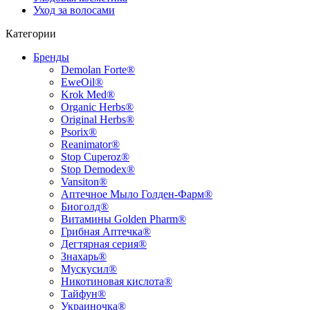
Уход за волосами
Категории
Бренды
Demolan Forte®
EweOil®
Krok Med®
Organic Herbs®
Original Herbs®
Psorix®
Reanimator®
Stop Cuperoz®
Stop Demodex®
Vansiton®
Аптечное Мыло Голден-Фарм®
Биоголд®
Витамины Golden Pharm®
Грибная Аптечка®
Дегтярная серия®
Знахарь®
Мускусил®
Никотиновая кислота®
Тайфун®
Украиночка®