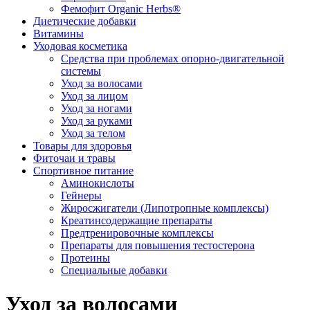
Фемофит Organic Herbs®
Диетические добавки
Витамины
Уходовая косметика
Средства при проблемах опорно-двигательной
системы
Уход за волосами
Уход за лицом
Уход за ногами
Уход за руками
Уход за телом
Товары для здоровья
Фиточаи и травы
Спортивное питание
Аминокислоты
Гейнеры
Жиросжигатели (Липотропные комплексы)
Креатинсодержащие препараты
Предтренировочные комплексы
Препараты для повышения тестостерона
Протеины
Специальные добавки
Уход за волосами