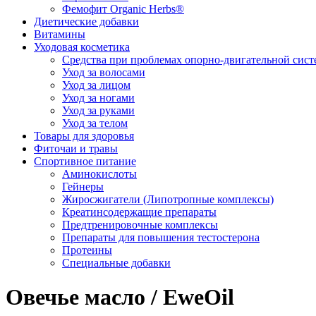
Фемофит Organic Herbs®
Диетические добавки
Витамины
Уходовая косметика
Средства при проблемах опорно-двигательной сис
Уход за волосами
Уход за лицом
Уход за ногами
Уход за руками
Уход за телом
Товары для здоровья
Фиточаи и травы
Спортивное питание
Аминокислоты
Гейнеры
Жиросжигатели (Липотропные комплексы)
Креатинсодержащие препараты
Предтренировочные комплексы
Препараты для повышения тестостерона
Протеины
Специальные добавки
Овечье масло / EweOil