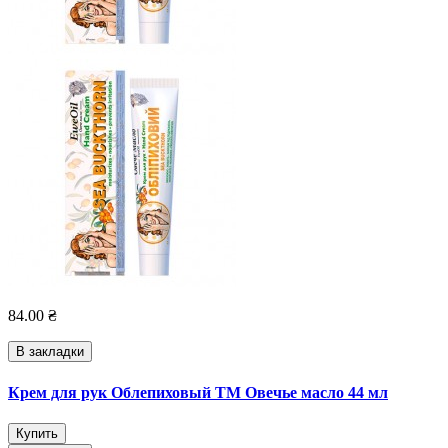
84.00 ₴
В закладки
Крем для рук Облепиховый ТМ Овечье масло 44 мл
Купить