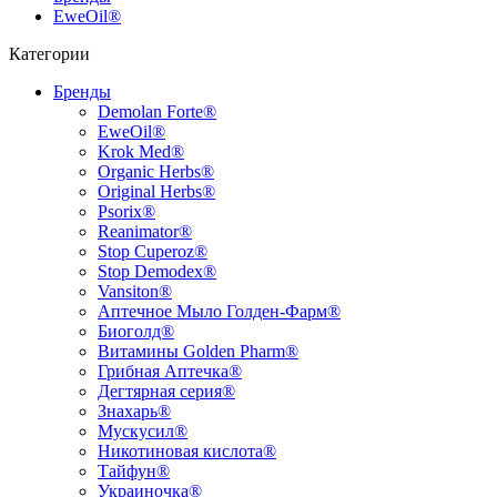
EweOil®
Категории
Бренды
Demolan Forte®
EweOil®
Krok Med®
Organic Herbs®
Original Herbs®
Psorix®
Reanimator®
Stop Cuperoz®
Stop Demodex®
Vansiton®
Аптечное Мыло Голден-Фарм®
Биоголд®
Витамины Golden Pharm®
Грибная Аптечка®
Дегтярная серия®
Знахарь®
Мускусил®
Никотиновая кислота®
Тайфун®
Украиночка®