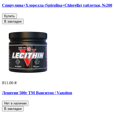
Спирулина+Хлорелла (Spirulina+Chlorella) таблетки, №200
Купить
В закладки
811.00 ₴
Лецитин 500г ТМ Ванситон / Vansiton
Нет в наличии
В закладки