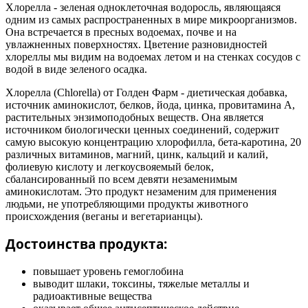
Хлорелла - зеленая одноклеточная водоросль, являющаяся
одним из самых распространенных в мире микроорганизмов.
Она встречается в пресных водоемах, почве и на
увлажненных поверхностях. Цветение разновидностей
хлореллы мы видим на водоемах летом и на стенках сосудов с
водой в виде зеленого осадка.
Хлорелла (Chlorella) от Голден Фарм - диетическая добавка,
источник аминокислот, белков, йода, цинка, провитамина А,
растительных энзимоподобных веществ. Она является
источником биологически ценных соединений, содержит
самую высокую концентрацию хлорофилла, бета-каротина, 20
различных витаминов, магний, цинк, кальций и калий,
фолиевую кислоту и легкоусвояемый белок,
сбалансированный по всем девяти незаменимым
аминокислотам. Это продукт незаменим для применения
людьми, не употребляющими продукты животного
происхождения (веганы и вегетарианцы).
Достоинства продукта:
повышает уровень гемоглобина
выводит шлаки, токсины, тяжелые металлы и
радиоактивные вещества