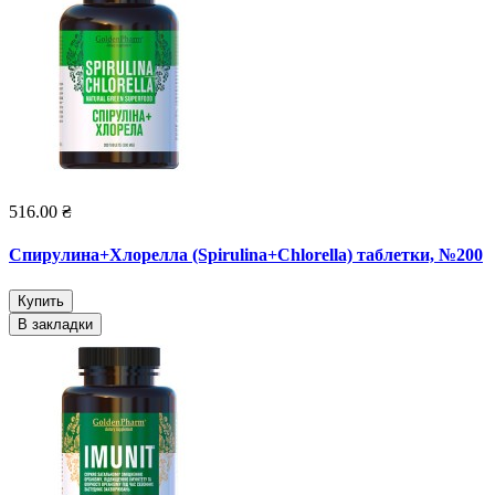
516.00 ₴
Спирулина+Хлорелла (Spirulina+Chlorella) таблетки, №200
Купить
В закладки