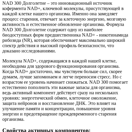
NAD 300 Долголетие – это инновационный источник
кофермента NAD+, ключевой молекулы, присутствующей в
каждой клетке нашего организма. Именно она замедляет
процесс старения, отвечает за клеточную энергию, мозговую
активность и естественное обновление организма. Формула
NAD 300 Долголетие содержит одну из наиболее
биодоступных форм предшественника NAD+ - никотинамида
рибозида (NR), которая обеспечивает максимально широкий
спектр действия и высокий профиль безопасности, что
доказано исследованиями.
Молекула NAD+, содержащаяся в каждой нашей клетке,
необходима для здорового функционирования организма.
Когда NAD+ достаточно, мы чувствуем больше сил, скорее
думаем, лучше запоминаем и легче переносим стресс. Но с
возрастом ее уровень начинает снижаться. NAD 300 помогает
естественно пополнить эти важные запасы для организма,
ведь активный компонент действует сразу на нескольких
уровнях: энергетический обмен, клеточное омоложение,
защита нейронов и восстановление ДНК. Это влияет на
улучшение памяти и концентрации, повышение уровня
энергии и предотвращение преждевременного старения
организма.
Свойства активных компонентов: