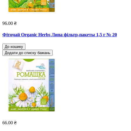
96.00 ₴
Фіточай Organic Herbs Липа фільтр-пакеты 1,5 г № 20
До кошику
Додати до списку бажань
66.00 ₴