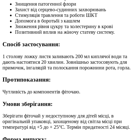
Знищення патогенної флори
Захист від серцево-судинних захворювань
Стимуляція травлення та роботи ШКТ
Допомога в боротьбі з кашлем
Зниження рівня цукру та холестерину в крові
Позитивний вплив на жіночу статеву систему.
Спосіб застосування:
1 столову ложку листя заливають 200 мл киплячої води та
дають настоятися 20 хвилин. Зовнішньо застосовують для
примочок, інгаляцій та полоскання порожнини рота, горла.
Протипоказання:
Чутливість до компонентів фіточаю.
Умови зберігання:
Зберігати фіточай у недоступному для дітей місці, в
оригінальній упаковці, захищеному від світла місці при
температурі від +5 до + 25°C. Термін придатності 24 місяці.
Форма випуску: