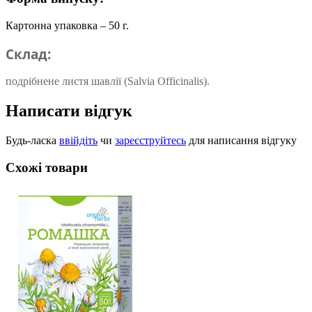
Картонна упаковка – 50 г.
Склад:
подрібнене листя шавлії (Salvia Officinalis).
Написати відгук
Будь-ласка
ввійдіть
чи
зареєструйтесь
для написання відгуку
Схожі товари