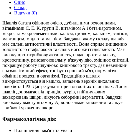
Опис
Склад
Відгуки (0)
Шавлія багата ефірною олією, дубильними речовинами,
вітамінами С, Е, К, групи В, вітаміном А і бета-каротином,
мікро- та макроелементами: калієм, цинком, кальцієм, залізом,
марганцем, міддю та магнієм. Завдяки такому складу шавлія
має сильні антисептичні властивості. Вона сприяє знищенню
золотистого стафілокока та слідів його життєдіяльності. Має
високу протигрибкову активність, надає протизапальну,
кровоспинну, ранозагоювальну, в'яжучу дію, зміцнює епітелій,
покращує роботу шлунково-кишкового тракту, дає невеликий
спазмолітичний ефект, тонізує серцевий м'яз, нормалізує
обмінні процеси в організмі. Традиційно шавлія
використовується від кашлю, запалень верхніх дихальних
шляхів та ГРЗ. Дає результат при тонзилітах та ангінах. Листя
шавлії допомагає від прищів, вугрів, гнійничкових
захворювань шкіри, лікують себорейні дерматити. Завдяки
високому вмісту вітаміну А, воно знімає запалення та лікує
грибкові ураження шкіри.
Фармакологічна дія:
Поліпшення пам'яті та уваги