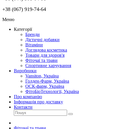
+38 (067) 919-74-64
Меню
Категорії
Бренди
Дієтичні добавки
Вітаміни
Доглядова косметика
Товари для здоров'я
Фіточаї та трави
Спортивне харчування
Виробники
Vansiton, Україна
Голден-Фарм, Україна
ОСК-фарм, Україна
ФітоБіоТехнології, Україна
Про компанію
Інформація про доставку
Контакти
Фіточаї та трави