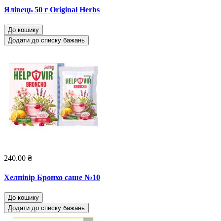
Ялівець 50 г Original Herbs
До кошику
Додати до списку бажань
240.00 ₴
Хелпівір Бронхо саше №10
До кошику
Додати до списку бажань