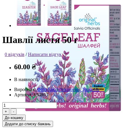
Шавлії листя 50 г
0 відгуків
/
Написати відгук
60.00 ₴
В наявності
Виробник:
ФитоБиоТехнологии, Украина
Артикул:
694803
До кошику
Додати до списку бажань