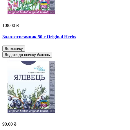
108.00 ₴
Золототисячник 50 г Original Herbs
До кошику
Додати до списку бажань
90.00 ₴