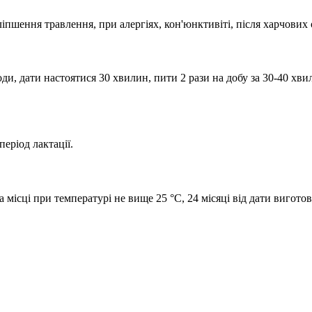
пшення травлення, при алергіях, кон'юнктивіті, після харчових 
ди, дати настоятися 30 хвилин, пити 2 рази на добу за 30-40 хв
період лактації.
а місці при температурі не вище 25 °С, 24 місяці від дати вигото