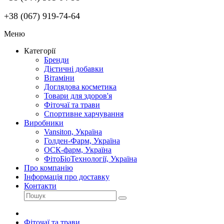
+38 (067) 919-74-64
Меню
Категорії
Бренди
Дієтичні добавки
Вітаміни
Доглядова косметика
Товари для здоров'я
Фіточаї та трави
Спортивне харчування
Виробники
Vansiton, Україна
Голден-Фарм, Україна
ОСК-фарм, Україна
ФітоБіоТехнології, Україна
Про компанію
Інформація про доставку
Контакти
Фіточаї та трави