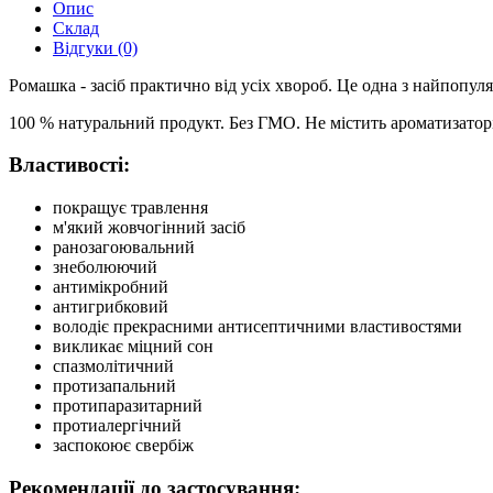
Опис
Склад
Відгуки (0)
Ромашка - засіб практично від усіх хвороб. Це одна з найпопул
100 % натуральний продукт. Без ГМО. Не містить ароматизатор
Властивості:
покращує травлення
м'який жовчогінний засіб
ранозагоювальний
знеболюючий
антимікробний
антигрибковий
володіє прекрасними антисептичними властивостями
викликає міцний сон
спазмолітичний
протизапальний
протипаразитарний
протиалергічний
заспокоює свербіж
Рекомендації до застосування: