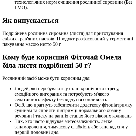
технологічних норм очищення рослинної сировини (Без
ГМО).
Як випускається
Подрібнена рослинна сировина (листя) для приготування
свіжих трав'яних настоїв. Продукт розфасований у герметичні
пакування масою нетто 50 г.
Кому буде корисний Фіточай Омела
біла листя подрібнені 50 г?
Рослинний засіб може бути корисним для:
Людей, які перебувають у стані хронічного стресу,
емоційного вигорання та потребують м'якого
седативного ефекту без відчуття сонливості.
Осіб, що прагнуть забезпечити додаткову фітопідтримку
судинам та сприяти підтримці нормального обміну
речовин і тиску на ранніх етапах його вікових коливань.
Тих, хто часто відчуває метеозалежність, легке
запаморочення, тимчасову слабкість або занепад сил у
першій половині дня.