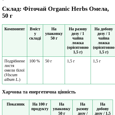
Склад: Фіточай Organic Herbs Омела,
50 г
Компонент
Вміст
На
На разову
На добову
у
упаковку
дозу / 1
дозу / 1
складі
50 г
чайна
чайна
ложка
ложка
(орієнтовно
(орієнтовно
1,5 г)
1,5 г)
Подрібнене
100 %
50 г
1,5 г
1,5 г
листя
омели білої
(
Viscum
album L.
)
Харчова та енергетична цінність
Показник
На 100 г
На
На
На
продукту
упаковку
разову
добову
50 г
дозу /
дозу / 1,5