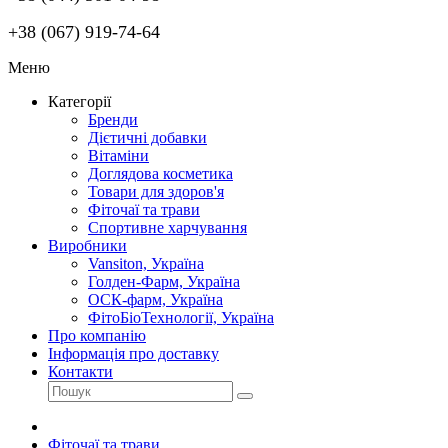
+38 (067) 919-74-64
Меню
Категорії
Бренди
Дієтичні добавки
Вітаміни
Доглядова косметика
Товари для здоров'я
Фіточаї та трави
Спортивне харчування
Виробники
Vansiton, Україна
Голден-Фарм, Україна
ОСК-фарм, Україна
ФітоБіоТехнології, Україна
Про компанію
Інформація про доставку
Контакти
Фіточаї та трави