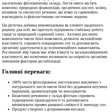
насиченому фітохімічному складу. Листя омеги містять
комплекс природних флавоноїдів, органічних кислот, холіну,
вітамінів та смолистих речовин, які м'яко та гармонійно
взаємодіють із фізіологічними системами людини.
Ця дієтична добавка рекомендована як елемент щоденного
раціону для осіб, які прагнуть підтримати стабільну роботу
серця та природний судинний тонус. Активні рослинні
компоненти омели білої виявляють делікатні заспокійливі
властивості, сприяють покращенню сну та допомагають
організму адаптуватися до психоемоційних навантажень.
Рослинний збір також має м'які в'яжучі та загальнозміцнюючі
властивості, які позитивно впливають на опірність організму
зовнішнім факторам дестабілізації.
Головні переваги:
100% чиста фітосировина: виготовлено виключно з
натурального листя омели білої без додавання штучних
барвників, ароматизаторів чи консервантів.
Біоактивні речовини у складі фіточаю сприяють
підвищенню працездатності та допомагають
мінімізувати прояви ранкової слабкості й занепаду сил.
Продукт створено з дотриманням високих