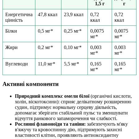
1,5 г
г
Енергетична
47,8 ккал
23,9 ккал
0,72
0,72
цінність
ккал
ккал
Білки
0,5 мг*
0,25 мг*
0,0075
0,0075
мг*
мг*
Жири
0,2 мг*
0,10 мг*
0,003
0,003
мг*
мг*
Вуглеводи
11,0 мг*
5,5 мг*
0,165
0,165
мг*
мг*
Активні компоненти
Природний комплекс омели білої
(органічні кислоти,
холін, віскотоксини): сприяє делікатному розширенню
судин, підтримує нормальну серцеву діяльність,
допомагає зберігати стабільний пульс та зменшувати
відчуття ранкового запаморочення чи слабкості.
Рослинні флавоноїди та таніни:
забезпечують м'яку
в'яжучу та кровоспинну дію, підтримують захисні
властивості клітин, проявляють антиоксидантну