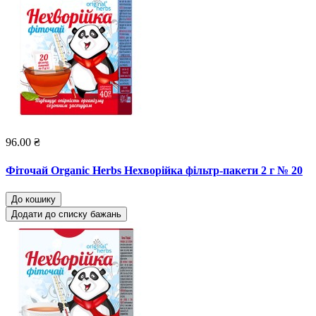
96.00 ₴
Фіточай Organic Herbs Нехворійка фільтр-пакети 2 г № 20
До кошику
Додати до списку бажань