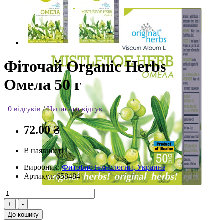
Фіточай Organic Herbs
Омела 50 г
0 відгуків
/
Написати відгук
72.00 ₴
В наявності
Виробник:
ФитоБиоТехнологии, Украина
Артикул:
658484
До кошику