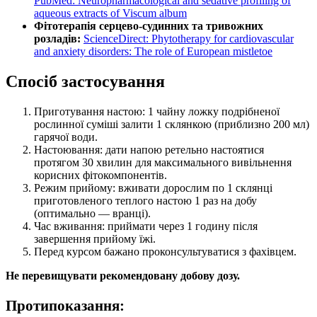
PubMed: Neuropharmacological and sedative profiling of
aqueous extracts of Viscum album
Фітотерапія серцево-судинних та тривожних
розладів:
ScienceDirect: Phytotherapy for cardiovascular
and anxiety disorders: The role of European mistletoe
Спосіб застосування
Приготування настою: 1 чайну ложку подрібненої
рослинної суміші залити 1 склянкою (приблизно 200 мл)
гарячої води.
Настоювання: дати напою ретельно настоятися
протягом 30 хвилин для максимального вивільнення
корисних фітокомпонентів.
Режим прийому: вживати дорослим по 1 склянці
приготовленого теплого настою 1 раз на добу
(оптимально — вранці).
Час вживання: приймати через 1 годину після
завершення прийому їжі.
Перед курсом бажано проконсультуватися з фахівцем.
Не перевищувати рекомендовану добову дозу.
Протипоказання: