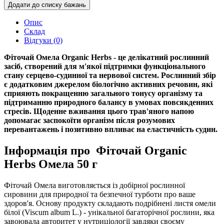
Додати до списку бажань
Опис
Склад
Відгуки (0)
Фіточай Омела Organic Herbs - це делікатний рослинний
засіб, створений для м'якої підтримки функціонального
стану серцево-судинної та нервової систем. Рослинний збір
є додатковим джерелом біологічно активних речовин, які
сприяють покращенню загального тонусу організму та
підтриманню природного балансу в умовах повсякденних
стресів. Щоденне вживання цього трав'яного напою
допомагає заспокоїти організм після розумових
перевантажень і позитивно впливає на еластичність судин.
Інформація про Фіточай Organic
Herbs Омела 50 г
Фіточай Омела виготовляється із добірної рослинної
сировини для природної та безпечної турботи про ваше
здоров'я. Основу продукту складають подрібнені листя омели
білої (Viscum album L.) - унікальної багаторічної рослини, яка
завоювала авторитет у нутриціології завдяки своєму