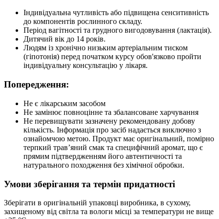
Індивідуальна чутливість або підвищена сенситивність
до компонентів рослинного складу.
Період вагітності та грудного вигодовування (лактація).
Дитячий вік до 14 років.
Людям із хронічно низьким артеріальним тиском
(гіпотонія) перед початком курсу обов'язково пройти
індивідуальну консультацію у лікаря.
Попередження:
Не є лікарським засобом
Не замінює повноцінне та збалансоване харчування
Не перевищувати зазначену рекомендовану добову
кількість. Інформація про засіб надається виключно з
ознайомчою метою. Продукт має оригінальний, помірно
терпкий трав’яний смак та специфічний аромат, що є
прямим підтвердженням його автентичності та
натурального походження без хімічної обробки.
Умови зберігання та термін придатності
Зберігати в оригінальній упаковці виробника, в сухому,
захищеному від світла та вологи місці за температури не вище