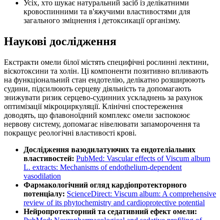
Усіх, хто шукає натуральний засіб із делікатними
кровоспинними та в'яжучими властивостями для
загального зміцнення і детоксикації організму.
Наукові дослідження
Екстракти омели білої містять специфічні рослинні лектини,
віскотоксини та холін. Ці компоненти позитивно впливають
на функціональний стан ендотелію, делікатно розширюють
судини, підсилюють серцеву діяльність та допомагають
знижувати ризик серцево-судинних ускладнень за рахунок
оптимізації мікроциркуляції. Клінічні спостереження
доводять, що флавоноїдний комплекс омели заспокоює
нервову систему, допомагає нівелювати запаморочення та
покращує реологічні властивості крові.
Дослідження вазодилатуючих та ендотеліальних
властивостей:
PubMed: Vascular effects of Viscum album
L. extracts: Mechanisms of endothelium-dependent
vasodilation
Фармакологічний огляд кардіопротекторного
потенціалу:
ScienceDirect: Viscum album: A comprehensive
review of its phytochemistry and cardioprotective potential
Нейропротекторний та седативний ефект омели: