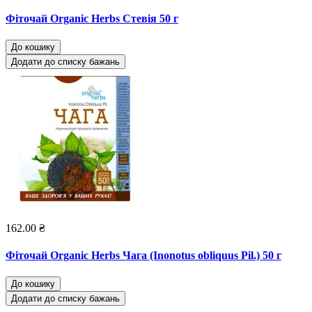
Фіточай Organic Herbs Стевія 50 г
До кошику
Додати до списку бажань
162.00 ₴
Фіточай Organic Herbs Чага (Inonotus obliquus Pil.) 50 г
До кошику
Додати до списку бажань