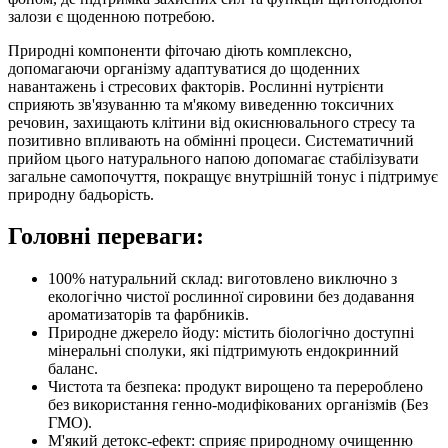
залози є щоденною потребою.
Природні компоненти фіточаю діють комплексно,
допомагаючи організму адаптуватися до щоденних
навантажень і стресових факторів. Рослинні нутрієнти
сприяють зв'язуванню та м'якому виведенню токсичних
речовин, захищають клітини від окиснювального стресу та
позитивно впливають на обмінні процеси. Систематичний
прийом цього натурального напою допомагає стабілізувати
загальне самопочуття, покращує внутрішній тонус і підтримує
природну бадьорість.
Головні переваги:
100% натуральний склад: виготовлено виключно з
екологічно чистої рослинної сировини без додавання
ароматизаторів та фарбників.
Природне джерело йоду: містить біологічно доступні
мінеральні сполуки, які підтримують ендокринний
баланс.
Чистота та безпека: продукт вирощено та перероблено
без використання генно-модифікованих організмів (Без
ГМО).
М'який детокс-ефект: сприяє природному очищенню