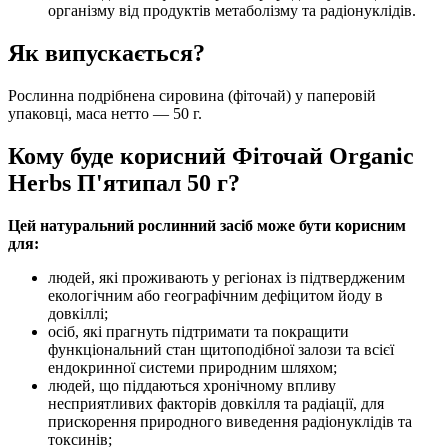
організму від продуктів метаболізму та радіонуклідів.
Як випускається?
Рослинна подрібнена сировина (фіточай) у паперовій
упаковці, маса нетто — 50 г.
Кому буде корисний Фіточай Organic
Herbs П'ятипал 50 г?
Цей натуральний рослинний засіб може бути корисним
для:
людей, які проживають у регіонах із підтвердженим
екологічним або географічним дефіцитом йоду в
довкіллі;
осіб, які прагнуть підтримати та покращити
функціональний стан щитоподібної залози та всієї
ендокринної системи природним шляхом;
людей, що піддаються хронічному впливу
несприятливих факторів довкілля та радіації, для
прискорення природного виведення радіонуклідів та
токсинів;