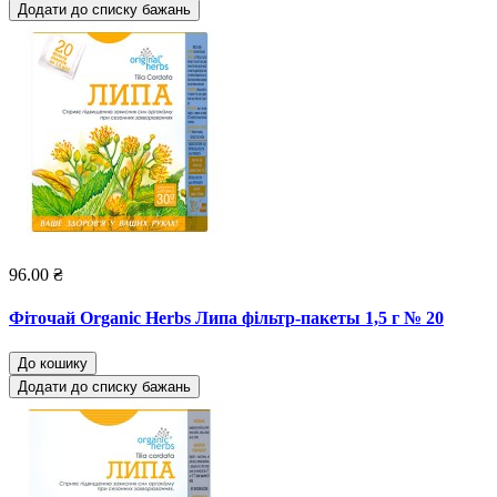
Додати до списку бажань
96.00 ₴
Фіточай Organic Herbs Липа фільтр-пакеты 1,5 г № 20
До кошику
Додати до списку бажань