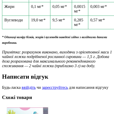
Жири
0,1 мг*
0,05 мг*
0,0015
0,003 мг*
мг*
Вуглеводи
19,0 мг*
9,5 мг*
0,285
0,57 мг*
мг*
* Одиниці виміру білків, жирів і вуглеводів наведені згідно з вихідними даними
виробника.
Примітка: розрахунок виконано, виходячи з орієнтовної маси 1
чайної ложки подрібненої рослинної сировини — 1,5 г. Добова
доза розрахована для максимального рекомендованого
споживання — 2 чайні ложки (приблизно 3 г) на добу.
Написати відгук
Будь-ласка
ввійдіть
чи
зареєструйтесь
для написання відгуку
Схожі товари