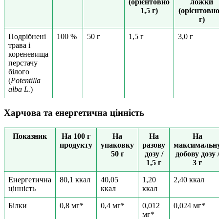
(орієнтовно
ложки
1,5 г)
(орієнтовно
г)
Подрібнені
100 %
50 г
1,5 г
3,0 г
трава і
кореневища
перстачу
білого
(
Potentilla
alba L.
)
Харчова та енергетична цінність
Показник
На 100 г
На
На
На
продукту
упаковку
разову
максимальн
50 г
дозу /
добову дозу 
1,5 г
3 г
Енергетична
80,1 ккал
40,05
1,20
2,40 ккал
цінність
ккал
ккал
Білки
0,8 мг*
0,4 мг*
0,012
0,024 мг*
мг*