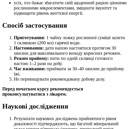
усіх, хто бажає збагатити свій щоденний раціон цінними
рослинними мікроелементами, зміцнити імунітет та
підвищити рівень життєвої енергії.
Спосіб застосування
Приготування
: 1 чайну ложку рослинної суміші залити
1 склянкою (200 мл) гарячої води.
Настоювання:
дати напою настоятися протягом 30
хвилин для максимального виходу корисних речовин.
Режим прийому:
пити по одній склянці готового
настою 1–2 рази на добу.
Час вживання:
приймати за 30–40 хвилин до прийому
їжі.
Не перевищувати рекомендовану добову дозу.
Перед початком курсу рекомендується
проконсультуватися з лікарем.
Наукові дослідження
Результати наукових досліджень прийнятного рівня
доказовості підтверджують, що багатий мінеральний
склад кореня п'ятипала (зокрема, природний вміст