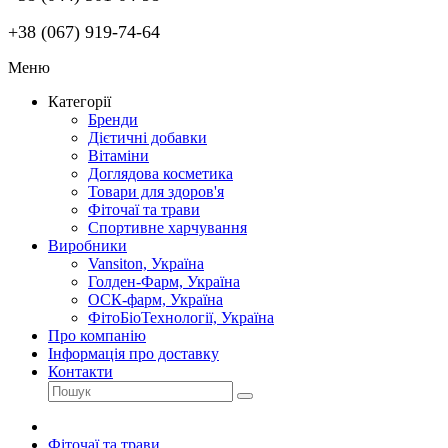
+38 (067) 919-74-64
Меню
Категорії
Бренди
Дієтичні добавки
Вітаміни
Доглядова косметика
Товари для здоров'я
Фіточаї та трави
Спортивне харчування
Виробники
Vansiton, Україна
Голден-Фарм, Україна
ОСК-фарм, Україна
ФітоБіоТехнології, Україна
Про компанію
Інформація про доставку
Контакти
Фіточаї та трави