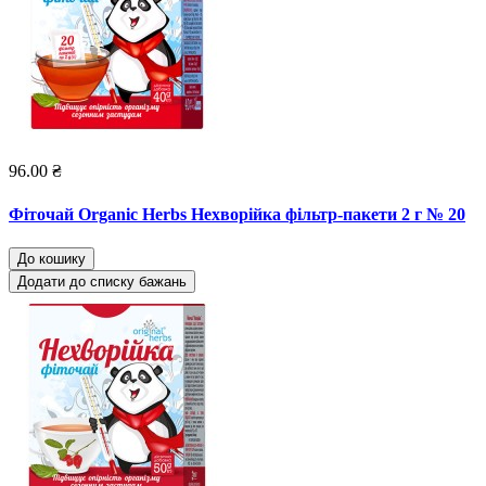
96.00 ₴
Фіточай Organic Herbs Нехворійка фільтр-пакети 2 г № 20
До кошику
Додати до списку бажань