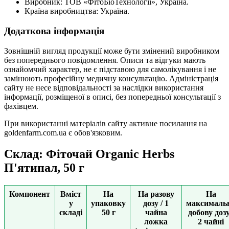
Виробник: ТОВ «ФітоБіоТехнології», Україна.
Країна виробництва: Україна.
Додаткова інформація
Зовнішній вигляд продукції може бути змінений виробником
без попереднього повідомлення. Описи та відгуки мають
ознайомчий характер, не є підставою для самолікування і не
замінюють професійну медичну консультацію. Адміністрація
сайту не несе відповідальності за наслідки використання
інформації, розміщеної в описі, без попередньої консультації з
фахівцем.
При використанні матеріалів сайту активне посилання на
goldenfarm.com.ua є обов'язковим.
Склад: Фіточай Organic Herbs
П'ятипал, 50 г
Компонент
Вміст
На
На разову
На
у
упаковку
дозу / 1
максималь
складі
50 г
чайна
добову дозу
ложка
2 чайні