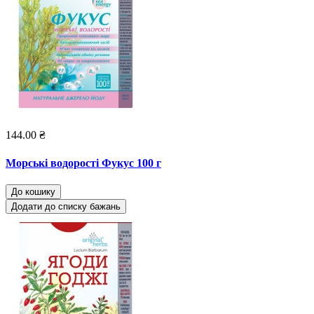
144.00 ₴
Морські водорості Фукус 100 г
До кошику
Додати до списку бажань