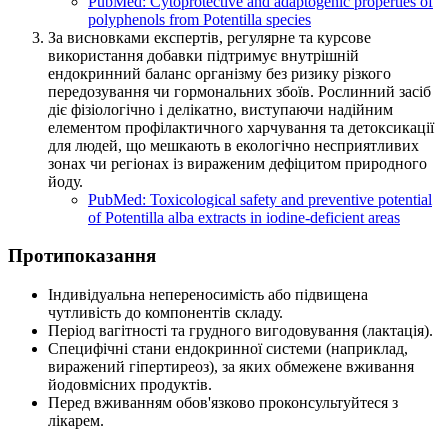
PubMed: Cytoprotective and adaptogenic properties of
polyphenols from Potentilla species
За висновками експертів, регулярне та курсове
використання добавки підтримує внутрішній
ендокринний баланс організму без ризику різкого
передозування чи гормональних збоїв. Рослинний засіб
діє фізіологічно і делікатно, виступаючи надійним
елементом профілактичного харчування та детоксикації
для людей, що мешкають в екологічно несприятливих
зонах чи регіонах із вираженим дефіцитом природного
йоду.
PubMed: Toxicological safety and preventive potential
of Potentilla alba extracts in iodine-deficient areas
Протипоказання
Індивідуальна непереносимість або підвищена
чутливість до компонентів складу.
Період вагітності та грудного вигодовування (лактація).
Специфічні стани ендокринної системи (наприклад,
виражений гіпертиреоз), за яких обмежене вживання
йодовмісних продуктів.
Перед вживанням обов'язково проконсультуйтеся з
лікарем.