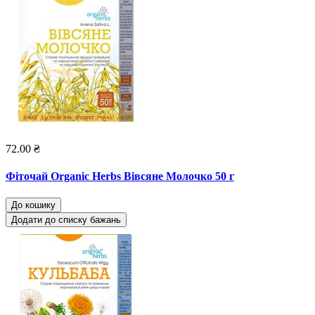
72.00 ₴
Фіточай Organic Herbs Вівсяне Молочко 50 г
До кошику
Додати до списку бажань