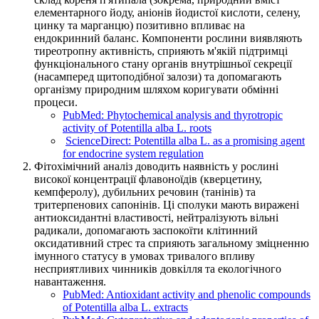
елементарного йоду, аніонів йодистої кислоти, селену,
цинку та марганцю) позитивно впливає на
ендокринний баланс. Компоненти рослини виявляють
тиреотропну активність, сприяють м'якій підтримці
функціонального стану органів внутрішньої секреції
(насамперед щитоподібної залози) та допомагають
організму природним шляхом коригувати обмінні
процеси.
PubMed: Phytochemical analysis and thyrotropic
activity of Potentilla alba L. roots
ScienceDirect: Potentilla alba L. as a promising agent
for endocrine system regulation
Фітохімічний аналіз доводить наявність у рослині
високої концентрації флавоноїдів (кверцетину,
кемпферолу), дубильних речовин (танінів) та
тритерпенових сапонінів. Ці сполуки мають виражені
антиоксидантні властивості, нейтралізують вільні
радикали, допомагають заспокоїти клітинний
оксидативний стрес та сприяють загальному зміцненню
імунного статусу в умовах тривалого впливу
несприятливих чинників довкілля та екологічного
навантаження.
PubMed: Antioxidant activity and phenolic compounds
of Potentilla alba L. extracts