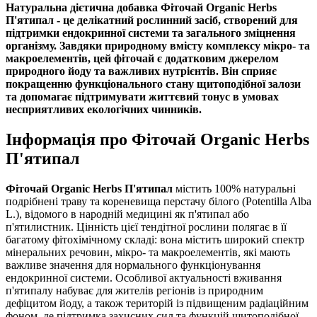
Натуральна дієтична добавка Фіточай Organic Herbs
П'ятипал - це делікатний рослинний засіб, створений для
підтримки ендокринної системи та загального зміцнення
організму. Завдяки природному вмісту комплексу мікро- та
макроелементів, цей фіточай є додатковим джерелом
природного йоду та важливих нутрієнтів. Він сприяє
покращенню функціонального стану щитоподібної залози
та допомагає підтримувати життєвий тонус в умовах
несприятливих екологічних чинників.
Інформація про Фіточай Organic Herbs
П'ятипал
Фіточай Organic Herbs П'ятипал
містить 100% натуральні
подрібнені траву та кореневища перстачу білого (Potentilla Alba
L.), відомого в народній медицині як п'ятипал або
п'ятилистник. Цінність цієї тендітної рослини полягає в її
багатому фітохімічному складі: вона містить широкий спектр
мінеральних речовин, мікро- та макроелементів, які мають
важливе значення для нормального функціонування
ендокринної системи. Особливої актуальності вживання
п'ятипалу набуває для жителів регіонів із природним
дефіцитом йоду, а також територій із підвищеним радіаційним
фоном, де підтримка захисних сил та функцій щитоподібної