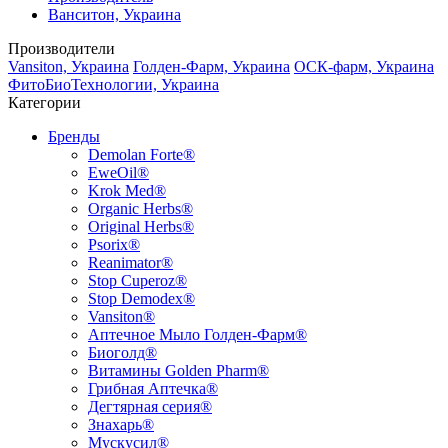
Ванситон, Украина
Производители
Vansiton, Украина
Голден-Фарм, Украина
ОСК-фарм, Украина
ФитоБиоТехнологии, Украина
Категории
Бренды
Demolan Forte®
EweOil®
Krok Med®
Organic Herbs®
Original Herbs®
Psorix®
Reanimator®
Stop Cuperoz®
Stop Demodex®
Vansiton®
Аптечное Мыло Голден-Фарм®
Биоголд®
Витамины Golden Pharm®
Грибная Аптечка®
Дегтярная серия®
Знахарь®
Мускусил®