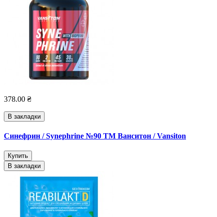
378.00 ₴
В закладки
Синефрин / Synephrine №90 ТМ Ванситон / Vansiton
Купить
В закладки