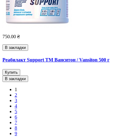
750.00 ₴
В закладки
Реабилакт Support ТМ Ванситон / Vansiton 500 г
Купить
В закладки
1
2
3
4
5
6
7
8
9