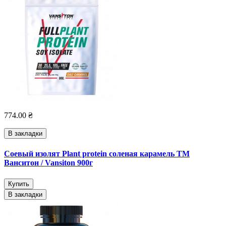
774.00 ₴
В закладки
Соевый изолят Plant protein соленая карамель ТМ
Ванситон / Vansiton 900г
Купить
В закладки