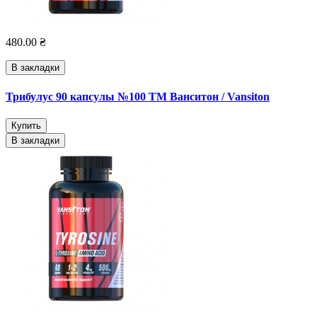
480.00 ₴
В закладки
Трибулус 90 капсулы №100 ТМ Ванситон / Vansiton
Купить
В закладки