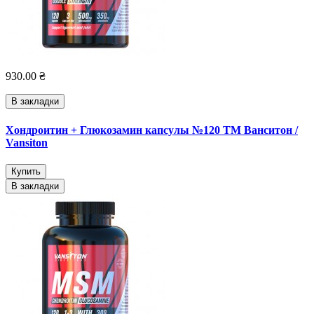
930.00 ₴
В закладки
Хондроитин + Глюкозамин капсулы №120 ТМ Ванситон /
Vansiton
Купить
В закладки