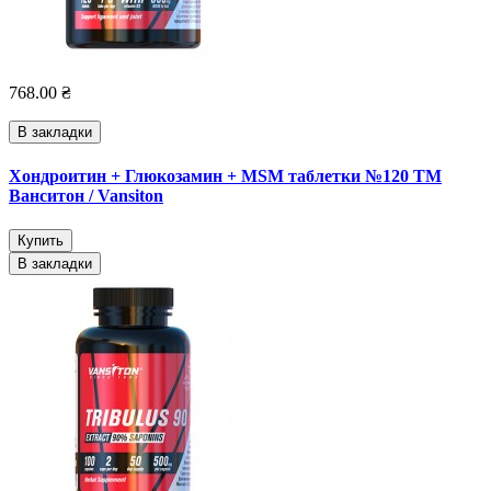
768.00 ₴
В закладки
Хондроитин + Глюкозамин + MSM таблетки №120 ТМ
Ванситон / Vansiton
Купить
В закладки