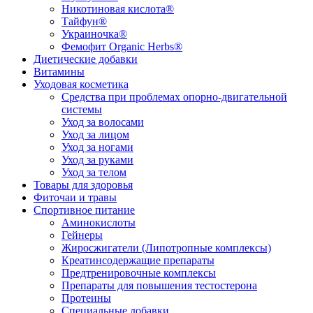
Никотиновая кислота®
Тайфун®
Украиночка®
Фемофит Organic Herbs®
Диетические добавки
Витамины
Уходовая косметика
Средства при проблемах опорно-двигательной
системы
Уход за волосами
Уход за лицом
Уход за ногами
Уход за руками
Уход за телом
Товары для здоровья
Фиточаи и травы
Спортивное питание
Аминокислоты
Гейнеры
Жиросжигатели (Липотропные комплексы)
Креатинсодержащие препараты
Предтренировочные комплексы
Препараты для повышения тестостерона
Протеины
Специальные добавки