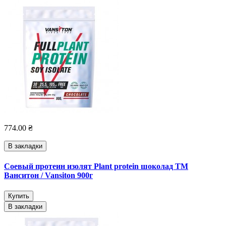
774.00 ₴
В закладки
Соевый протеин изолят Plant protein шоколад ТМ
Ванситон / Vansiton 900г
Купить
В закладки