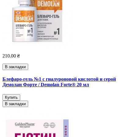
210.00 ₴
В закладки
Блефаро-гель №1 с гиалуроновой кислотой и серой
Демолан Форте / Demolan Forte® 20 мл
Купить
В закладки