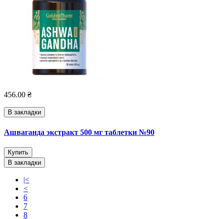
456.00 ₴
В закладки
Ашваганда экстракт 500 мг таблетки №90
Купить
В закладки
|<
<
6
7
8