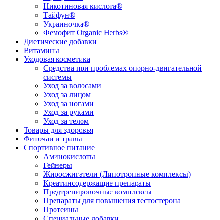
Никотиновая кислота®
Тайфун®
Украиночка®
Фемофит Organic Herbs®
Диетические добавки
Витамины
Уходовая косметика
Средства при проблемах опорно-двигательной
системы
Уход за волосами
Уход за лицом
Уход за ногами
Уход за руками
Уход за телом
Товары для здоровья
Фиточаи и травы
Спортивное питание
Аминокислоты
Гейнеры
Жиросжигатели (Липотропные комплексы)
Креатинсодержащие препараты
Предтренировочные комплексы
Препараты для повышения тестостерона
Протеины
Специальные добавки