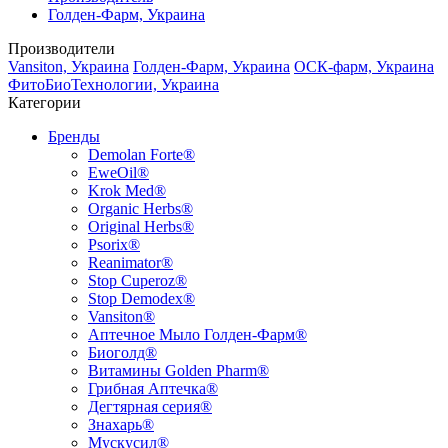
Голден-Фарм, Украина
Производители
Vansiton, Украина
Голден-Фарм, Украина
ОСК-фарм, Украина
ФитоБиоТехнологии, Украина
Категории
Бренды
Demolan Forte®
EweOil®
Krok Med®
Organic Herbs®
Original Herbs®
Psorix®
Reanimator®
Stop Cuperoz®
Stop Demodex®
Vansiton®
Аптечное Мыло Голден-Фарм®
Биоголд®
Витамины Golden Pharm®
Грибная Аптечка®
Дегтярная серия®
Знахарь®
Мускусил®